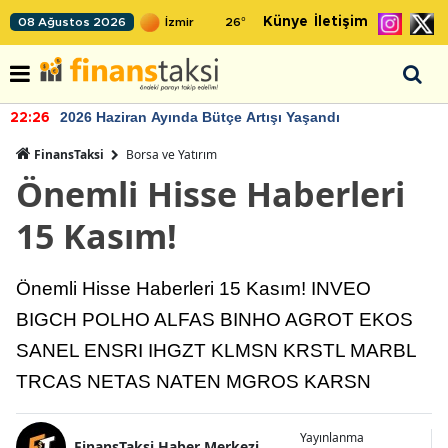
Künye
İletişim
08 Ağustos 2026
26
°
2026 Haziran Ayında Bütçe Artışı Yaşandı
22:26
FinansTaksi
Borsa ve Yatırım
Önemli Hisse Haberleri
15 Kasım!
Önemli Hisse Haberleri 15 Kasım! INVEO
BIGCH POLHO ALFAS BINHO AGROT EKOS
SANEL ENSRI IHGZT KLMSN KRSTL MARBL
TRCAS NETAS NATEN MGROS KARSN
Yayınlanma
FinansTaksi Haber Merkezi