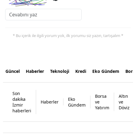
* Bu içerik ile ilgili yorum yok, ilk yorumu siz yazın, tartışalım *
Güncel
Haberler
Teknoloji
Kredi
Eko Gündem
Bors
Son
Borsa
Altın
dakika
Eko
Haberler
ve
ve
İzmir
Gündem
Yatırım
Döviz
haberleri