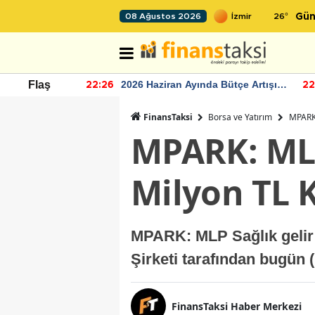
26
°
08 Ağustos 2026
Gün
r seviyesinin
2026 Haziran Ayında Bütçe Artışı
Flaş
22:26
22
Yaşandı
FinansTaksi
Borsa ve Yatırım
MPARK:
MPARK: MLP
Milyon TL K
MPARK: MLP Sağlık gelir 
Şirketi tarafından bugün 
FinansTaksi Haber Merkezi