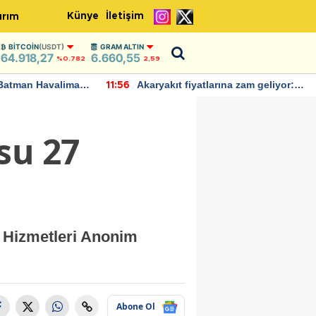
Künye
İletişim
ırım
BITCOIN
(USDT)
GRAM ALTIN
64.918,27
6.660,55
%0.782
2,59
Batman Havalimanı
Akaryakıt fiyatlarına zam geliyor:
11:56
 açıklamalarda
Yeni tarih açıklandı
su 27
k Hizmetleri Anonim
Abone Ol