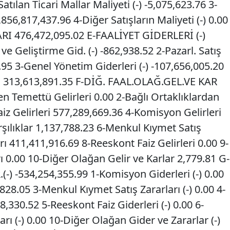
atılan Ticari Mallar Maliyeti (-) -5,075,623.76 3-
,856,817,437.96 4-Diğer Satışların Maliyeti (-) 0.00
I 476,472,095.02 E-FAALİYET GİDERLERİ (-)
e Geliştirme Gid. (-) -862,938.52 2-Pazarl. Satış
9.95 3-Genel Yönetim Giderleri (-) -107,656,005.20
 313,613,891.35 F-DİĞ. FAAL.OLAĞ.GEL.VE KAR
en Temettü Gelirleri 0.00 2-Bağlı Ortaklıklardan
iz Gelirleri 577,289,669.36 4-Komisyon Gelirleri
ılıklar 1,137,788.23 6-Menkul Kıymet Satış
rı 411,411,916.69 8-Reeskont Faiz Gelirleri 0.00 9-
 0.00 10-Diğer Olağan Gelir ve Karlar 2,779.81 G-
-) -534,254,355.99 1-Komisyon Giderleri (-) 0.00
7,828.05 3-Menkul Kıymet Satış Zararları (-) 0.00 4-
8,330.52 5-Reeskont Faiz Giderleri (-) 0.00 6-
rı (-) 0.00 10-Diğer Olağan Gider ve Zararlar (-)