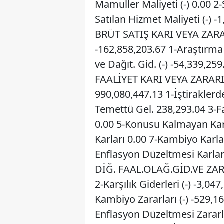
Mamuller Maliyeti (-) 0.00 2-S
Satılan Hizmet Maliyeti (-) -1
BRÜT SATIŞ KARI VEYA ZARAR
-162,858,203.67 1-Araştırma v
ve Dağıt. Gid. (-) -54,339,25
FAALİYET KARI VEYA ZARARI
990,080,447.13 1-İştiraklerd
Temettü Gel. 238,293.04 3-Fa
0.00 5-Konusu Kalmayan Karş
Karları 0.00 7-Kambiyo Karla
Enflasyon Düzeltmesi Karları
DİĞ. FAAL.OLAĞ.GİD.VE ZAR.(
2-Karşılık Giderleri (-) -3,04
Kambiyo Zararları (-) -529,16
Enflasyon Düzeltmesi Zararla