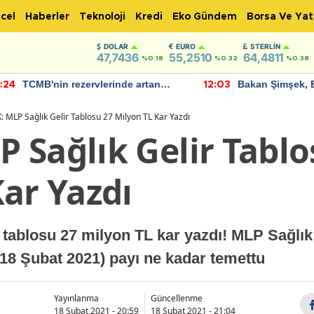
cel
Haberler
Teknoloji
Kredi
Eko Gündem
Borsa Ve Yat
DOLAR
EURO
STERLIN
47,7436
55,2510
64,4811
%0.18
%0.32
%0.38
TCMB'nin rezervlerinde artan
Bakan Şimşek, 
:24
12:03
momentum devam ediyor
için umut verici
bulundu
 MLP Sağlık Gelir Tablosu 27 Milyon TL Kar Yazdı
 Sağlık Gelir Tablo
ar Yazdı
tablosu 27 milyon TL kar yazdı! MLP Sağlı
(18 Şubat 2021) payı ne kadar temettu
Yayınlanma
Güncellenme
18 Şubat 2021 - 20:59
18 Şubat 2021 - 21:04