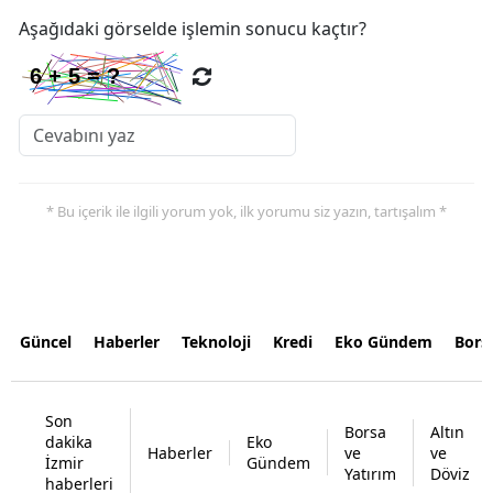
Aşağıdaki görselde işlemin sonucu kaçtır?
* Bu içerik ile ilgili yorum yok, ilk yorumu siz yazın, tartışalım *
Güncel
Haberler
Teknoloji
Kredi
Eko Gündem
Bors
Son
Borsa
Altın
dakika
Eko
Haberler
ve
ve
İzmir
Gündem
Yatırım
Döviz
haberleri