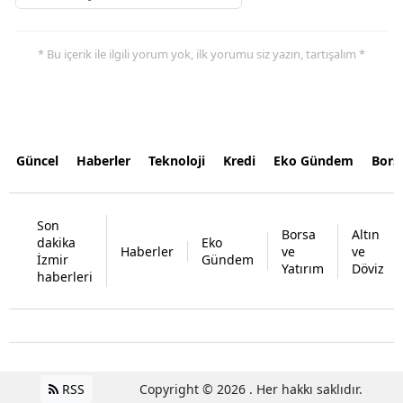
* Bu içerik ile ilgili yorum yok, ilk yorumu siz yazın, tartışalım *
Güncel
Haberler
Teknoloji
Kredi
Eko Gündem
Bors
Son
Borsa
Altın
dakika
Eko
Haberler
ve
ve
İzmir
Gündem
Yatırım
Döviz
haberleri
RSS
Copyright © 2026 . Her hakkı saklıdır.