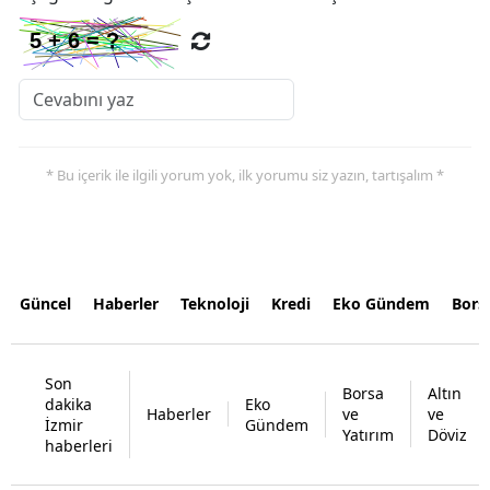
* Bu içerik ile ilgili yorum yok, ilk yorumu siz yazın, tartışalım *
Güncel
Haberler
Teknoloji
Kredi
Eko Gündem
Bors
Son
Borsa
Altın
dakika
Eko
Haberler
ve
ve
İzmir
Gündem
Yatırım
Döviz
haberleri