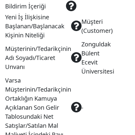
Bildirim İçeriği
Yeni İş İlişkisine
Müşteri
Başlanan/Başlanacak
(Customer)
Kişinin Niteliği
Zonguldak
Müşterinin/Tedarikçinin
Bülent
Adı Soyadı/Ticaret
Ecevit
Unvanı
Üniversitesi
Varsa
Müşterinin/Tedarikçinin
Ortaklığın Kamuya
Açıklanan Son Gelir
-
Tablosundaki Net
Satışlar/Satılan Mal
Maliyeti İçindeki Payı