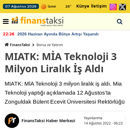
Künye
İletişim
07 Ağustos 2026
26
°
2026 Haziran Ayında Bütçe Artışı Yaşandı
22:26
FinansTaksi
Borsa ve Yatırım
MIATK: MİA Teknoloji 3
Milyon Liralık İş Aldı
MIATK: MİA Teknoloji 3 milyon liralık iş aldı. Mia
Teknoloji yaptığı açıklamada 12 Ağustos’ta
Zonguldak Bülent Ecevit Üniversitesi Rektörlüğü
Yayınlanma
FinansTaksi Haber Merkezi
14 Ağustos 2022 - 06:23