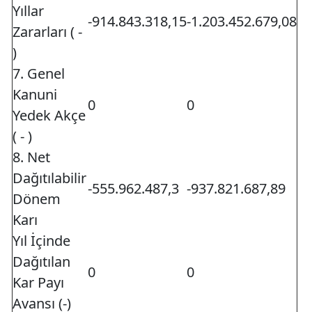
Yıllar
-914.843.318,15
-1.203.452.679,08
Zararları ( -
)
7. Genel
Kanuni
0
0
Yedek Akçe
( - )
8. Net
Dağıtılabilir
-555.962.487,3
-937.821.687,89
Dönem
Karı
Yıl İçinde
Dağıtılan
0
0
Kar Payı
Avansı (-)