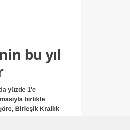
nin bu yıl
r
nda yüzde 1'e
masıyla birlikte
re, Birleşik Krallık
.