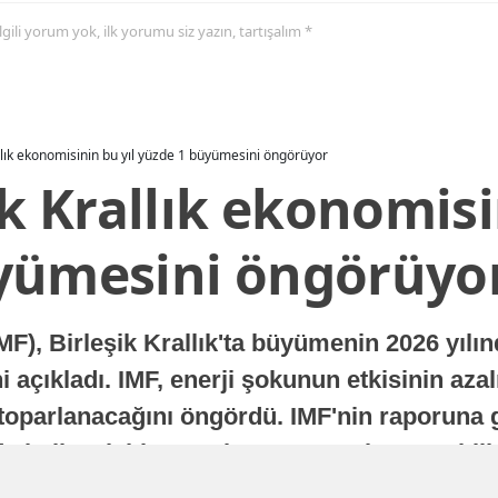
 ilgili yorum yok, ilk yorumu siz yazın, tartışalım *
allık ekonomisinin bu yıl yüzde 1 büyümesini öngörüyor
ik Krallık ekonomisi
yümesini öngörüyo
MF), Birleşik Krallık'ta büyümenin 2026 yılı
 açıkladı. IMF, enerji şokunun etkisinin azal
oparlanacağını öngördü. IMF'nin raporuna gö
a istikrarlı bir toparlanma süreci yaşayabilir