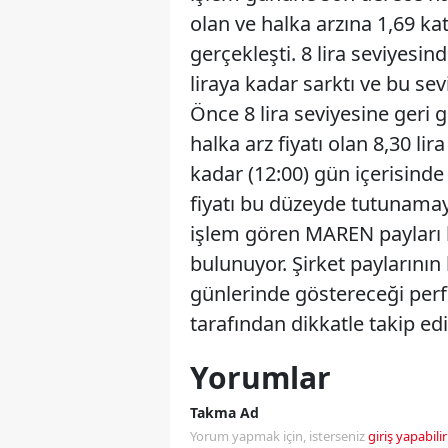
olan ve halka arzına 1,69 kat
gerçekleşti. 8 lira seviyesi
liraya kadar sarktı ve bu se
Önce 8 lira seviyesine geri 
halka arz fiyatı olan 8,30 li
kadar (12:00) gün içerisind
fiyatı bu düzeyde tutunamaya
işlem gören MAREN payları h
bulunuyor. Şirket paylarının
günlerinde göstereceği perf
tarafından dikkatle takip edil
Yorumlar
Takma Ad
Yorum yapmak için, isterseniz
giriş yapabilir