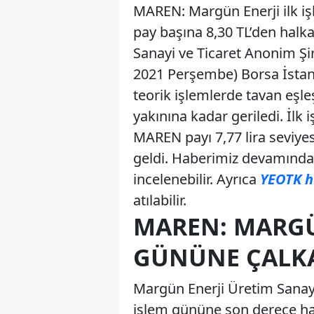
MAREN: Margün Enerji ilk iş
pay başına 8,30 TL’den halka
Sanayi ve Ticaret Anonim Şi
2021 Perşembe) Borsa İstan
teorik işlemlerde tavan eşle
yakınına kadar geriledi. İlk 
MAREN payı 7,77 lira seviye
geldi. Haberimiz devamında 
incelenebilir. Ayrıca
YEOTK h
atılabilir.
MAREN: MARGÜN
GÜNÜNE ÇALKA
Margün Enerji Üretim Sanayi
işlem gününe son derece hare