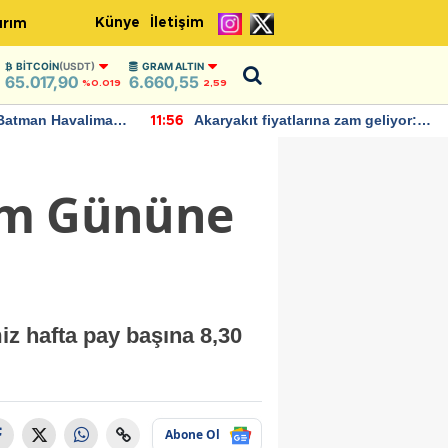
Künye
İletişim
ırım
BITCOIN
(USDT)
GRAM ALTIN
65.017,90
6.660,55
%0.019
2,59
Batman Havalimanı
Akaryakıt fiyatlarına zam geliyor:
11:56
 açıklamalarda
Yeni tarih açıklandı
lem Gününe
z hafta pay başına 8,30
Abone Ol