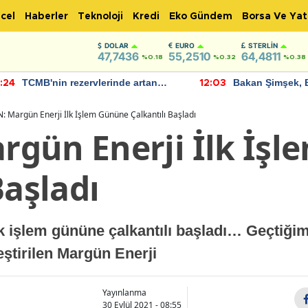
cel
Haberler
Teknoloji
Kredi
Eko Gündem
Borsa Ve Yat
DOLAR
EURO
STERLIN
47,7436
55,2510
64,4811
%0.18
%0.32
%0.38
TCMB'nin rezervlerinde artan
Bakan Şimşek, 
:24
12:03
momentum devam ediyor
için umut verici
bulundu
 Margün Enerji İlk İşlem Gününe Çalkantılı Başladı
gün Enerji İlk İş
Başladı
 işlem gününe çalkantılı başladı… Geçtiğimi
eştirilen Margün Enerji
Yayınlanma
30 Eylül 2021 - 08:55