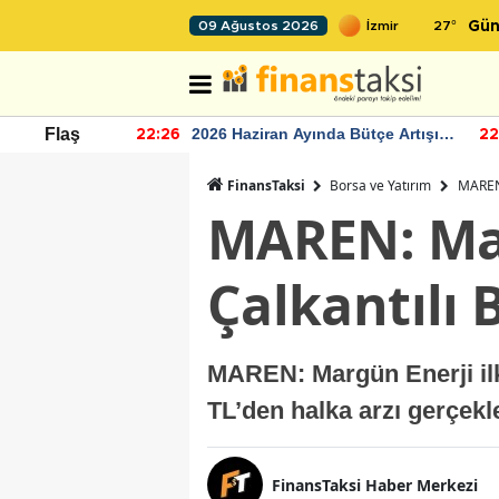
27
°
09 Ağustos 2026
Gün
r seviyesinin
2026 Haziran Ayında Bütçe Artışı
Flaş
22:26
22
Yaşandı
FinansTaksi
Borsa ve Yatırım
MAREN:
MAREN: Mar
Çalkantılı 
MAREN: Margün Enerji ilk
TL’den halka arzı gerçekl
FinansTaksi Haber Merkezi