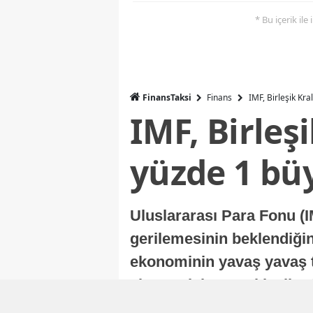
* Bu içerik ile
FinansTaksi
Finans
IMF, Birleşik Kr
IMF, Birleş
yüzde 1 bü
Uluslararası Para Fonu (I
gerilemesinin beklendiğini
ekonominin yavaş yavaş t
ekonomisi, sonraki yıllard