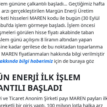
lem gününe çalkantılı başladı… Geçtiğimiz hafta
 arzı gerçekleştirilen Margün Enerji Üretim
rketi hisseleri MAREN kodu ile bugün (30 Eylül
bul’da işlem görmeye başladı. İşlem öncesi
şmeleri görülen hisse fiyatı akabinde taban
işlem günü açılışını 8 liranın altından yapan
sine kadar gerilese de bu noktadan toparlanma
MAREN fiyatlanmaları hakkında bilgi verilmiştir
akkında bilgi haberimiz
için de buraya göz
 ENERJI İLK İŞLEM
NTILI BAŞLADI
 ve Ticaret Anonim Şirketi payı MAREN payları il
ketli bir giriş yaptı. 100 milyon lotla halka arz