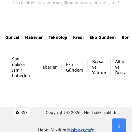
* Bu içerik ile ilgili yorum yok, ilk yorumu siz yazın, tartışalım *
Güncel
Haberler
Teknoloji
Kredi
Eko Gündem
Bors
Son
Borsa
Altın
dakika
Eko
Haberler
ve
ve
İzmir
Gündem
Yatırım
Döviz
haberleri
RSS
Copyright © 2026 . Her hakkı saklıdır.
Haber Yazılımı