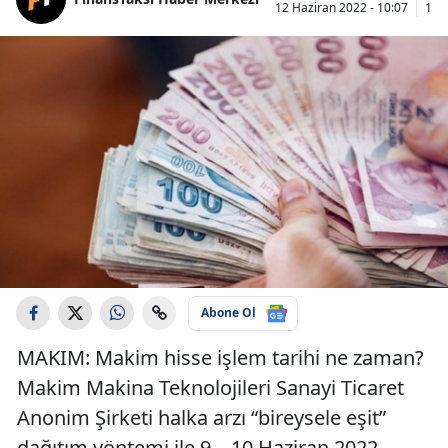
12 Haziran 2022 - 10:07
13 
Abone Ol
MAKIM: Makim hisse işlem tarihi ne zaman?
Makim Makina Teknolojileri Sanayi Ticaret
Anonim Şirketi halka arzı “bireysele eşit”
dağıtım yöntemi ile 9 – 10 Haziran 2022