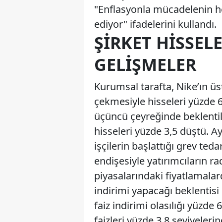
"Enflasyonla mücadelenin h
ediyor" ifadelerini kullandı.
ŞIRKET HISSEL
GELIŞMELER
Kurumsal tarafta, Nike’ın üst
çekmesiyle hisseleri yüzde 6,
üçüncü çeyreğinde beklentile
hisseleri yüzde 3,5 düştü. A
işçilerin başlattığı grev te
endişesiyle yatırımcıların 
piyasalarındaki fiyatlamalar
indirimi yapacağı beklentisi
faiz indirimi olasılığı yüzde 
faizleri yüzde 3,8 seviyeler