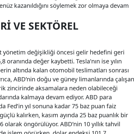
enüz kazanıldığını söylemek zor olmaya devam
ERI VE SEKTÖREL
 yönetim değişikliği öncesi gelir hedefini geri
8 oranında değer kaybetti. Tesla'nın ise yılın
rin altında kalan otomobil teslimatları sonrası
yrıca, ABD’nin doğu ve güney limanlarında çalışa
darik zincirinde aksamalara neden olabileceği
radarında kalmaya devam ediyor. ABD para
da Fed’in yıl sonuna kadar 75 baz puan faiz
 güçlü kalırken, kasım ayında 25 baz puanlık bir
66 olarak öngörülüyor. ABD’nin 10 yıllık tahvil
inde işlem görürken, dolar endeksi 101,7