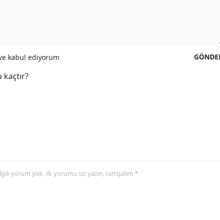
GÖNDE
e kabul ediyorum
 kaçtır?
 ilgili yorum yok, ilk yorumu siz yazın, tartışalım *