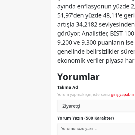
ayında enflasyonun yüzde 2,
51,97'den yüzde 48,11'e geri
artışla 34,2182 seviyesinde
görüyor. Analistler, BIST 10
9.200 ve 9.300 puanların ise 
genelinde belirsizlikler sür
ekonomik veriler piyasa ha
Yorumlar
Takma Ad
Yorum yapmak için, isterseniz
giriş yapabilir
Yorum Yazın (500 Karakter)