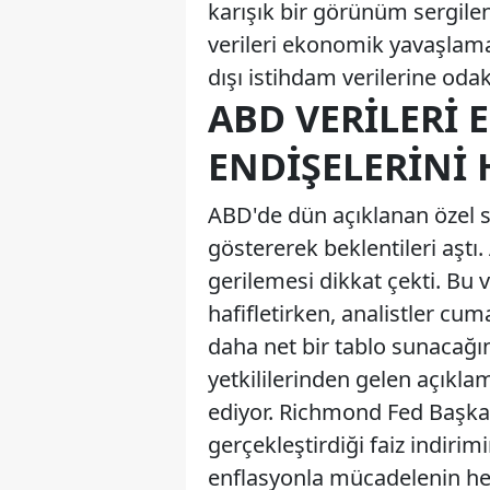
karışık bir görünüm sergile
verileri ekonomik yavaşlamaya
dışı istihdam verilerine od
ABD VERILERI
ENDIŞELERINI 
ABD'de dün açıklanan özel se
göstererek beklentileri aştı. 
gerilemesi dikkat çekti. Bu 
hafifletirken, analistler cu
daha net bir tablo sunacağın
yetkililerinden gelen açıkla
ediyor. Richmond Fed Başka
gerçekleştirdiği faiz indir
enflasyonla mücadelenin he