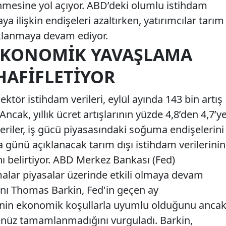
nmesine yol açıyor. ABD’deki olumlu istihdam
 ilişkin endişeleri azaltırken, yatırımcılar tarım
aklanmaya devam ediyor.
 EKONOMIK YAVAŞLAMA
HAFIFLETIYOR
ktör istihdam verileri, eylül ayında 143 bin artış
Ancak, yıllık ücret artışlarının yüzde 4,8’den 4,7’y
veriler, iş gücü piyasasındaki soğuma endişelerini
ma günü açıklanacak tarım dışı istihdam verilerinin
ı belirtiyor. ABD Merkez Bankası (Fed)
malar piyasalar üzerinde etkili olmaya devam
nı Thomas Barkin, Fed'in geçen ay
iminin ekonomik koşullarla uyumlu olduğunu anca
nüz tamamlanmadığını vurguladı. Barkin,