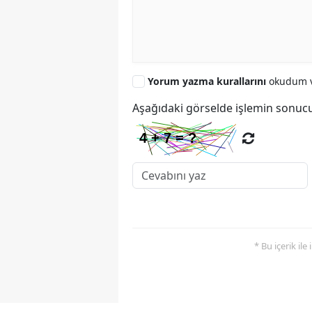
Yorum yazma kurallarını
okudum v
Aşağıdaki görselde işlemin sonucu
* Bu içerik ile