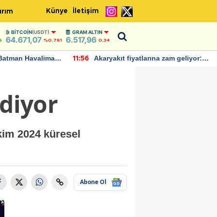
Künye
İletişim
ırım
BITCOIN
(USDT)
GRAM ALTIN
64.671,07
6.517,96
6
%0.761
0,34
Batman Havalimanı
Akaryakıt fiyatlarına zam geliyor:
11:56
 açıklamalarda
Yeni tarih açıklandı
ediyor
Ekim 2024 küresel
Abone Ol