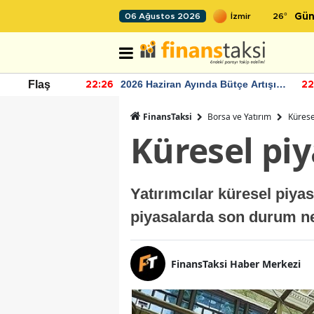
26
°
06 Ağustos 2026
Gün
r seviyesinin
2026 Haziran Ayında Bütçe Artışı
Flaş
22:26
22
Yaşandı
FinansTaksi
Borsa ve Yatırım
Kürese
Küresel piy
Yatırımcılar küresel piyas
piyasalarda son durum ne
FinansTaksi Haber Merkezi