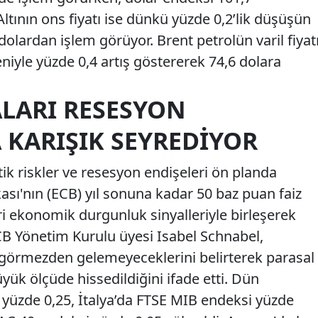
ltının ons fiyatı ise dünkü yüzde 0,2’lik düşüşün
dolardan işlem görüyor. Brent petrolün varil fiyat
iyle yüzde 0,4 artış göstererek 74,6 dolara
ALARI RESESYON
 KARIŞIK SEYREDIYOR
ik riskler ve resesyon endişeleri ön planda
ası'nın (ECB) yıl sonuna kadar 50 baz puan faiz
ri ekonomik durgunluk sinyalleriyle birleşerek
 ECB Yönetim Kurulu üyesi Isabel Schnabel,
 görmezden gelemeyeceklerini belirterek parasal
üyük ölçüde hissedildiğini ifade etti. Dün
yüzde 0,25, İtalya’da FTSE MIB endeksi yüzde