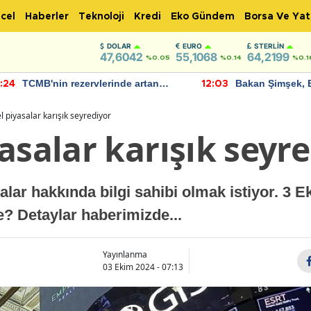
cel
Haberler
Teknoloji
Kredi
Eko Gündem
Borsa Ve Yat
DOLAR
EURO
STERLIN
47,6042
55,1068
64,2199
%0.05
%0.14
%0.1
TCMB'nin rezervlerinde artan
Bakan Şimşek, 
:24
12:03
momentum devam ediyor
için umut verici
bulundu
l piyasalar karışık seyrediyor
asalar karışık seyr
alar hakkında bilgi sahibi olmak istiyor. 3 
? Detaylar haberimizde...
Yayınlanma
03 Ekim 2024 - 07:13