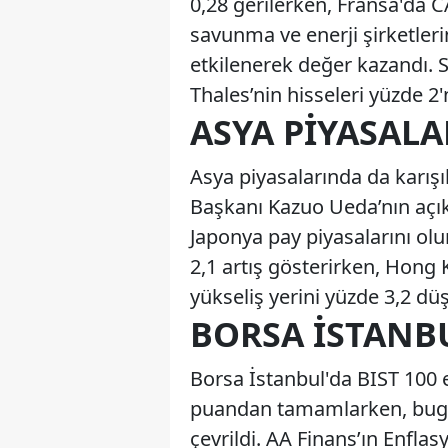
0,28 gerilerken, Fransa'da 
savunma ve enerji şirketler
etkilenerek değer kazandı. S
Thales’nin hisseleri yüzde 2'
ASYA PIYASAL
Asya piyasalarında da karışı
Başkanı Kazuo Ueda’nın açı
Japonya pay piyasalarını ol
2,1 artış gösterirken, Hong 
yükseliş yerini yüzde 3,2 düş
BORSA İSTANB
Borsa İstanbul'da BIST 100 
puandan tamamlarken, bugün 
çevrildi. AA Finans’ın Enflas