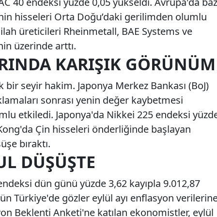
CAC 40 endeksi yüzde 0,05 yükseldi. Avrupa'da baz
inin hisseleri Orta Doğu’daki gerilimden olumlu
ilah üreticileri Rheinmetall, BAE Systems ve
nin üzerinde arttı.
ARINDA KARIŞIK GÖRÜNÜM
k bir seyir hakim. Japonya Merkez Bankası (BoJ)
klamaları sonrası yenin değer kaybetmesi
umlu etkiledi. Japonya'da Nikkei 225 endeksi yüzd
Kong'da Çin hisseleri önderliğinde başlayan
üşe bıraktı.
UL DÜŞÜŞTE
endeksi dün günü yüzde 3,62 kayıpla 9.012,87
Türkiye'de gözler eylül ayı enflasyon verilerin
yon Beklenti Anketi'ne katılan ekonomistler, eylül