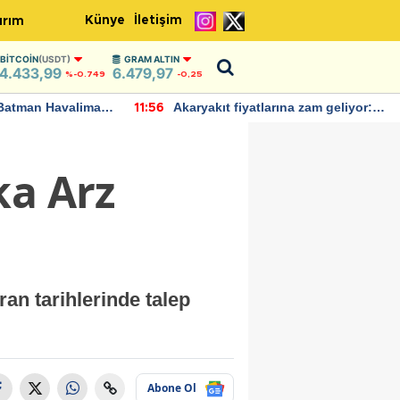
Künye
İletişim
ırım
BITCOIN
(USDT)
GRAM ALTIN
4.433,99
6.479,97
%-0.749
-0,25
Batman Havalimanı
Akaryakıt fiyatlarına zam geliyor:
11:56
 açıklamalarda
Yeni tarih açıklandı
ka Arz
an tarihlerinde talep
Abone Ol