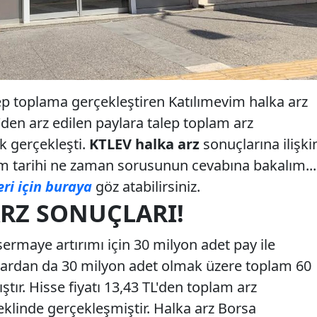
lep toplama gerçekleştiren Katılımevim halka arz
L'den arz edilen paylara talep toplam arz
k gerçekleşti.
KTLEV halka arz
sonuçlarına ilişki
m tarihi ne zaman sorusunun cevabına bakalım...
eri için buraya
göz atabilirsiniz.
ARZ SONUÇLARI!
sermaye artırımı için 30 milyon adet pay ile
ylardan da 30 milyon adet olmak üzere toplam 60
tır. Hisse fiyatı 13,43 TL'den toplam arz
klinde gerçekleşmiştir. Halka arz Borsa