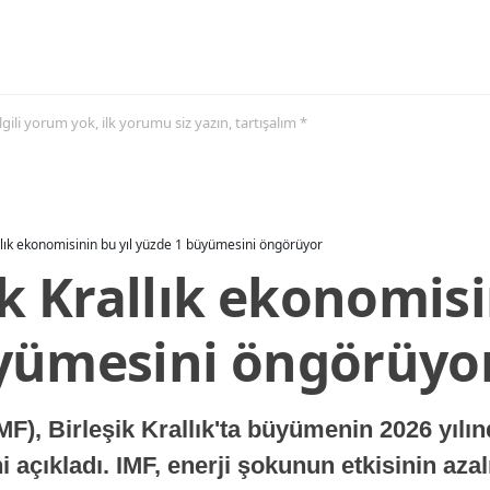
 ilgili yorum yok, ilk yorumu siz yazın, tartışalım *
allık ekonomisinin bu yıl yüzde 1 büyümesini öngörüyor
ik Krallık ekonomisi
yümesini öngörüyo
MF), Birleşik Krallık'ta büyümenin 2026 yılı
 açıkladı. IMF, enerji şokunun etkisinin azal