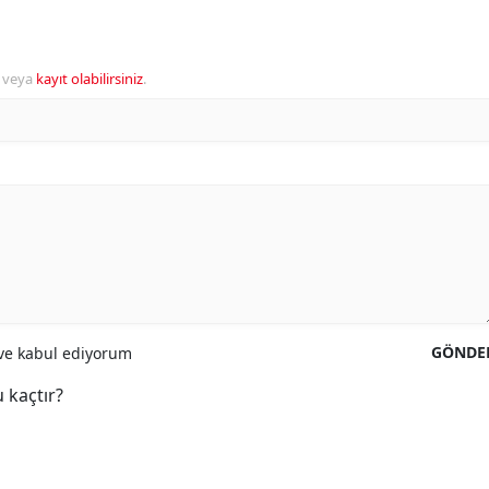
veya
kayıt olabilirsiniz
.
GÖNDE
e kabul ediyorum
 kaçtır?