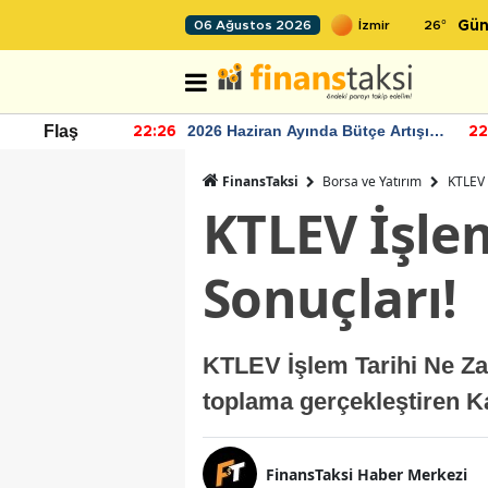
26
°
06 Ağustos 2026
Gün
r seviyesinin
2026 Haziran Ayında Bütçe Artışı
Flaş
22:26
22
Yaşandı
FinansTaksi
Borsa ve Yatırım
KTLEV 
KTLEV İşle
Sonuçları!
KTLEV İşlem Tarihi Ne Za
toplama gerçekleştiren Ka
FinansTaksi Haber Merkezi