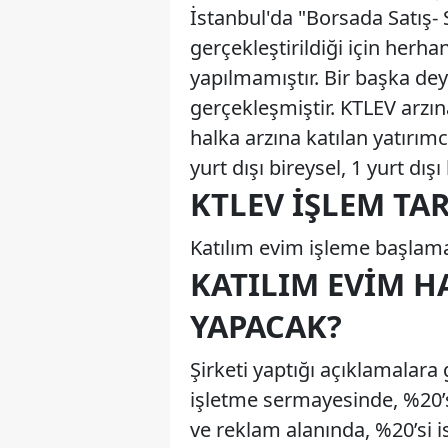
İstanbul'da "Borsada Satış- 
gerçekleştirildiği için herha
yapılmamıştır. Bir başka de
gerçekleşmiştir. KTLEV arzın
halka arzına katılan yatırımc
yurt dışı bireysel, 1 yurt dış
KTLEV İŞLEM TA
Katılım evim işleme başlama 
KATILIM EVIM HA
YAPACAK?
Şirketi yaptığı açıklamalara 
işletme sermayesinde, %20’s
ve reklam alanında, %20’si ise