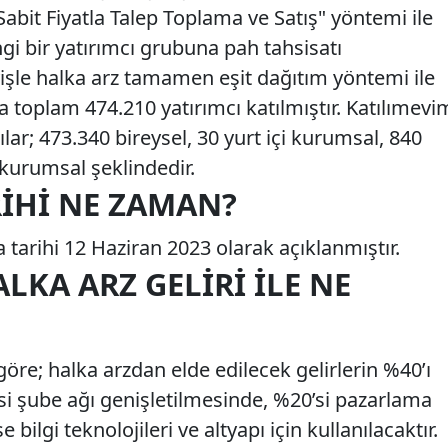
Sabit Fiyatla Talep Toplama ve Satış" yöntemi ile
ngi bir yatırımcı grubuna pah tahsisatı
yişle halka arz tamamen eşit dağıtım yöntemi ile
a toplam 474.210 yatırımcı katılmıştır. Katılımevi
ılar; 473.340 bireysel, 30 yurt içi kurumsal, 840
ı kurumsal şeklindedir.
RIHI NE ZAMAN?
tarihi 12 Haziran 2023 olarak açıklanmıştır.
LKA ARZ GELIRI ILE NE
göre; halka arzdan elde edilecek gelirlerin %40’ı
i şube ağı genişletilmesinde, %20’si pazarlama
 bilgi teknolojileri ve altyapı için kullanılacaktır.