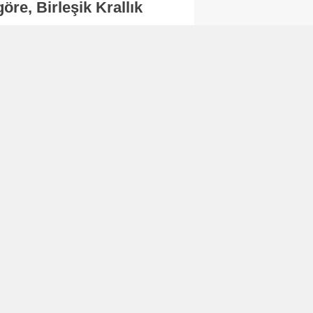
re, Birleşik Krallık
.
Abone Ol