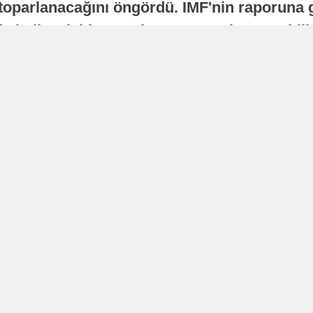
oparlanacağını öngördü. IMF'nin raporuna gö
a istikrarlı bir toparlanma süreci yaşayabilir
Yayınlanma
16 Temmuz 2026 - 22:37