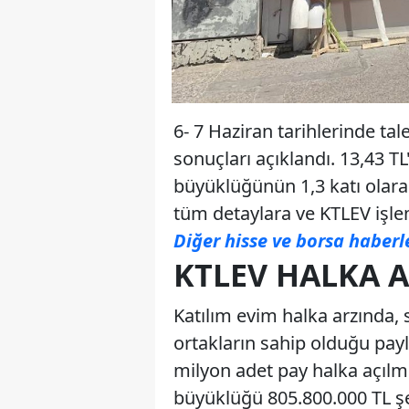
6- 7 Haziran tarihlerinde ta
sonuçları açıklandı. 13,43 T
büyüklüğünün 1,3 katı olara
tüm detaylara ve KTLEV işle
Diğer hisse ve borsa haberl
KTLEV HALKA 
Katılım evim halka arzında, 
ortakların sahip olduğu pa
milyon adet pay halka açılmış
büyüklüğü 805.800.000 TL şe