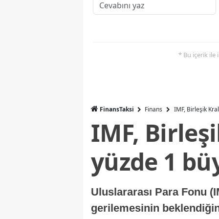
* Bu içerik ile
FinansTaksi
Finans
IMF, Birleşik Kr
IMF, Birleş
yüzde 1 bü
Uluslararası Para Fonu (I
gerilemesinin beklendiğini