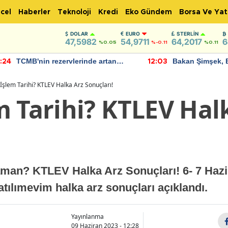
cel
Haberler
Teknoloji
Kredi
Eko Gündem
Borsa Ve Yat
DOLAR
EURO
STERLIN
47,5982
54,9711
64,2017
6
%0.05
%-0.11
%0.11
TCMB'nin rezervlerinde artan
Bakan Şimşek, 
:24
12:03
momentum devam ediyor
için umut verici
bulundu
İşlem Tarihi? KTLEV Halka Arz Sonuçları!
m Tarihi? KTLEV Hal
man? KTLEV Halka Arz Sonuçları! 6- 7 Hazir
tılımevim halka arz sonuçları açıklandı.
Yayınlanma
09 Haziran 2023 - 12:28