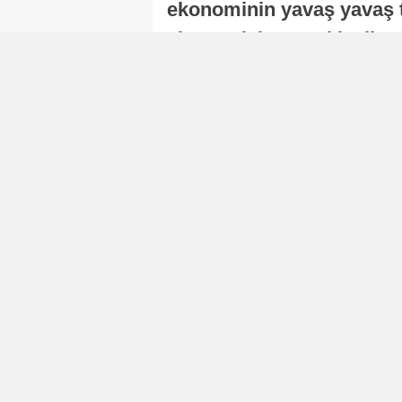
ekonominin yavaş yavaş t
ekonomisi, sonraki yıllard
Nur Duman