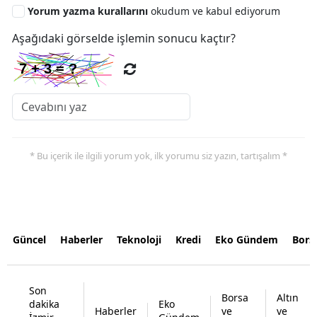
Yorum yazma kurallarını
okudum ve kabul ediyorum
Aşağıdaki görselde işlemin sonucu kaçtır?
* Bu içerik ile ilgili yorum yok, ilk yorumu siz yazın, tartışalım *
Güncel
Haberler
Teknoloji
Kredi
Eko Gündem
Bors
Son
Borsa
Altın
dakika
Eko
Haberler
ve
ve