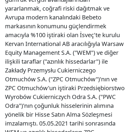
yararlanmak, coğrafi riski dağıtmak ve
Avrupa modern kanalındaki Bebeto
markasının konumunu güçlendirmek
amacıyla %100 iştiraki olan İsveç'te kurulu
Kervan International AB aracılığıyla Warsaw
Equity Management S.A. ("WEM") ve diğer
ilişkili taraflar ("azınlık hissedarlar") ile
Zakłady Przemysłu Cukierniczego
Otmuchów S.A. ("ZPC Otmuchów")'nın ve
ZPC Otmuchów'un iştiraki Przedsiębiorstwo
Wyrobów Cukierniczych Odra S.A. ("PWC
Odra")'nın çoğunluk hisselerinin alımına
yönelik bir Hisse Satın Alma Sözleşmesi
imzalamıştı. 05.05.2021 tarihi sonrasında