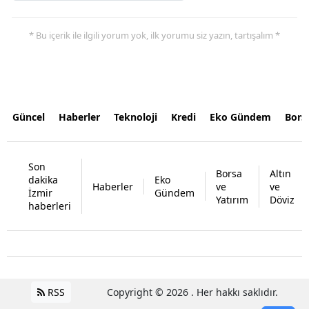
* Bu içerik ile ilgili yorum yok, ilk yorumu siz yazın, tartışalım *
Güncel
Haberler
Teknoloji
Kredi
Eko Gündem
Bors
Son
Borsa
Altın
dakika
Eko
Haberler
ve
ve
İzmir
Gündem
Yatırım
Döviz
haberleri
RSS
Copyright © 2026 . Her hakkı saklıdır.