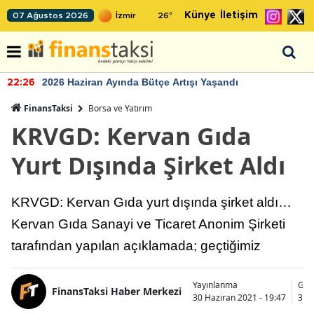
Künye
İletişim
07 Ağustos 2026
26
°
2026 Haziran Ayında Bütçe Artışı Yaşandı
22:26
FinansTaksi
Borsa ve Yatırım
KRVGD: Kervan Gıda
Yurt Dışında Şirket Aldı
KRVGD: Kervan Gıda yurt dışında şirket aldı…
Kervan Gıda Sanayi ve Ticaret Anonim Şirketi
tarafından yapılan açıklamada; geçtiğimiz
Yayınlanma
Gün
FinansTaksi Haber Merkezi
30 Haziran 2021 - 19:47
30 