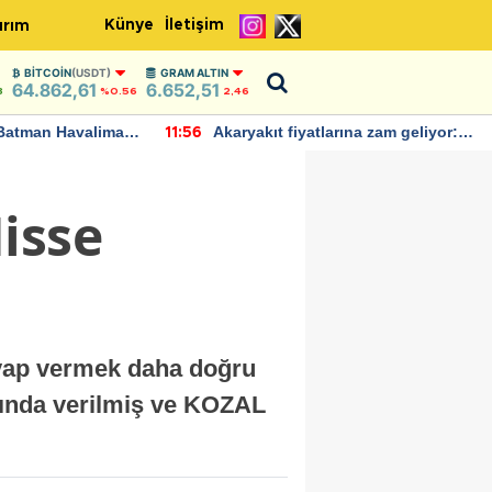
Künye
İletişim
ırım
BITCOIN
(USDT)
GRAM ALTIN
64.862,61
6.652,51
8
%0.56
2,46
Batman Havalimanı
Akaryakıt fiyatlarına zam geliyor:
11:56
 açıklamalarda
Yeni tarih açıklandı
isse
evap vermek daha doğru
amında verilmiş ve KOZAL