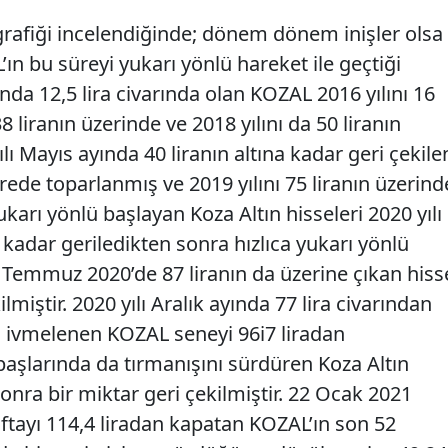
 grafiği incelendiğinde; dönem dönem inişler olsa
ın bu süreyi yukarı yönlü hareket ile geçtiği
nda 12,5 lira civarında olan KOZAL 2016 yılını 16
38 liranın üzerinde ve 2018 yılını da 50 liranın
lı Mayıs ayında 40 liranın altına kadar geri çekile
ede toparlanmış ve 2019 yılını 75 liranın üzerind
ukarı yönlü başlayan Koza Altın hisseleri 2020 yılı
 kadar geriledikten sonra hızlıca yukarı yönlü
 Temmuz 2020’de 87 liranın da üzerine çıkan hiss
lmiştir. 2020 yılı Aralık ayında 77 lira civarından
ü ivmelenen KOZAL seneyi 96i7 liradan
başlarında da tırmanışını sürdüren Koza Altın
 sonra bir miktar geri çekilmiştir. 22 Ocak 2021
tayı 114,4 liradan kapatan KOZAL’ın son 52