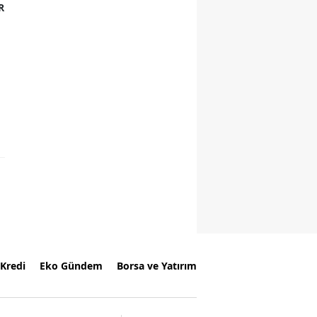
R
Kredi
Eko Gündem
Borsa ve Yatırım