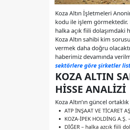
Koza Altın İşletmeleri Anoni
kodu ile işlem görmektedir. F
halka açık fiili dolaşımdaki 
Koza Altın sahibi kim sorus
vermek daha doğru olacaktır.
haberimiz devamında verilmi
sektörlere göre şirketler lis
KOZA ALTIN SA
HISSE ANALIZI
Koza Altın’ın güncel ortaklık
ATP İNŞAAT VE TİCARET AŞ
KOZA-İPEK HOLDİNG A.Ş. –
DİĞER – halka azcık fiili d