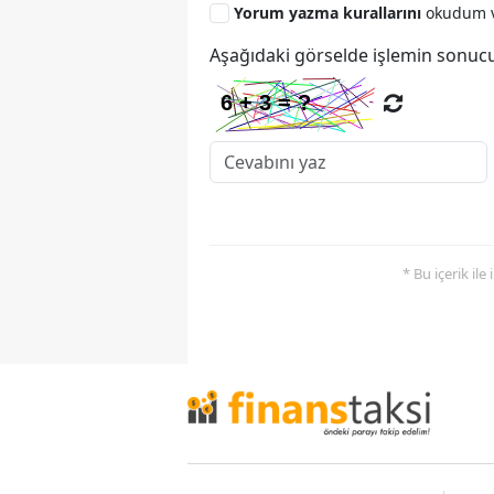
Yorum yazma kurallarını
okudum v
Aşağıdaki görselde işlemin sonucu
* Bu içerik ile