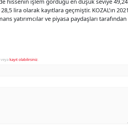
inde hissenin işlem gördüğü en düşük seviye 49,24
128,5 lira olarak kayıtlara geçmiştir. KOZAL’ın 202
mans yatırımcılar ve piyasa paydaşları tarafından
veya
kayıt olabilirsiniz
.