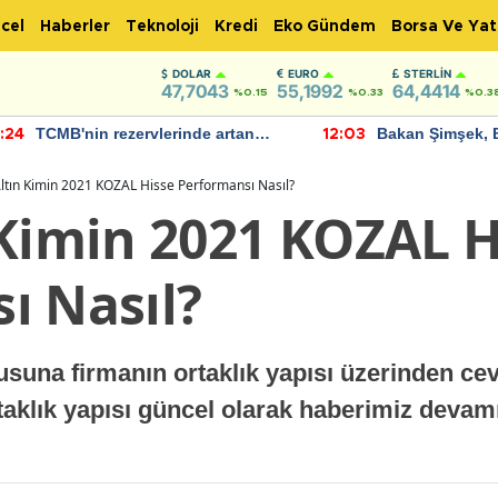
cel
Haberler
Teknoloji
Kredi
Eko Gündem
Borsa Ve Yat
DOLAR
EURO
STERLIN
47,7043
55,1992
64,4414
%0.15
%0.33
%0.3
TCMB'nin rezervlerinde artan
Bakan Şimşek, 
:24
12:03
momentum devam ediyor
için umut verici
bulundu
ltın Kimin 2021 KOZAL Hisse Performansı Nasıl?
 Kimin 2021 KOZAL H
ı Nasıl?
rusuna firmanın ortaklık yapısı üzerinden c
ortaklık yapısı güncel olarak haberimiz dev