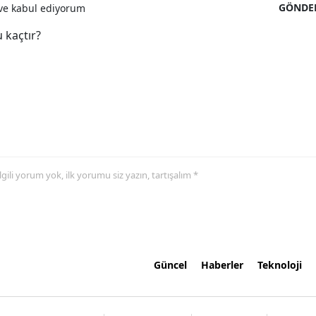
GÖNDE
e kabul ediyorum
 kaçtır?
 ilgili yorum yok, ilk yorumu siz yazın, tartışalım *
Güncel
Haberler
Teknoloji