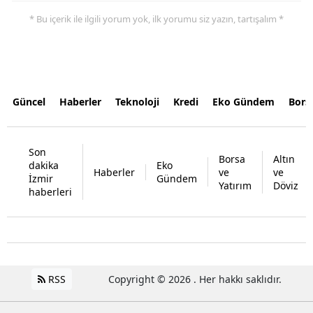
* Bu içerik ile ilgili yorum yok, ilk yorumu siz yazın, tartışalım *
Güncel
Haberler
Teknoloji
Kredi
Eko Gündem
Bors
Son
Borsa
Altın
dakika
Eko
Haberler
ve
ve
İzmir
Gündem
Yatırım
Döviz
haberleri
RSS
Copyright © 2026 . Her hakkı saklıdır.