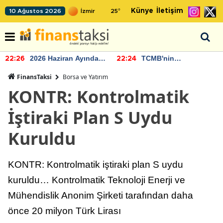
Künye
İletişim
10 Ağustos 2026
25
°
2026 Haziran Ayında
TCMB'nin
22:26
22:24
Bütçe Artışı Yaşandı
rezervlerinde artan
momentum devam
FinansTaksi
Borsa ve Yatırım
ediyor
KONTR: Kontrolmatik
İştiraki Plan S Uydu
Kuruldu
KONTR: Kontrolmatik iştiraki plan S uydu
kuruldu… Kontrolmatik Teknoloji Enerji ve
Mühendislik Anonim Şirketi tarafından daha
önce 20 milyon Türk Lirası