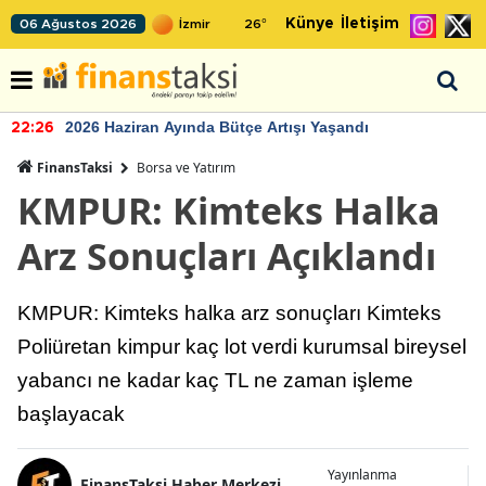
Künye
İletişim
06 Ağustos 2026
26
°
2026 Haziran Ayında Bütçe Artışı Yaşandı
22:26
FinansTaksi
Borsa ve Yatırım
KMPUR: Kimteks Halka
Arz Sonuçları Açıklandı
KMPUR: Kimteks halka arz sonuçları Kimteks
Poliüretan kimpur kaç lot verdi kurumsal bireysel
yabancı ne kadar kaç TL ne zaman işleme
başlayacak
Yayınlanma
FinansTaksi Haber Merkezi