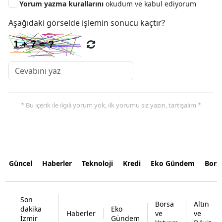
Yorum yazma kurallarını
okudum ve kabul ediyorum
Aşağıdaki görselde işlemin sonucu kaçtır?
* Bu içerik ile ilgili yorum yok, ilk yorumu siz yazın, tartışalım *
Güncel
Haberler
Teknoloji
Kredi
Eko Gündem
Bors
Son
Borsa
Altın
dakika
Eko
Haberler
ve
ve
İzmir
Gündem