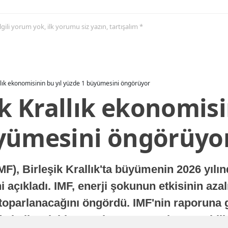
 ilgili yorum yok, ilk yorumu siz yazın, tartışalım *
allık ekonomisinin bu yıl yüzde 1 büyümesini öngörüyor
ik Krallık ekonomisi
yümesini öngörüyo
MF), Birleşik Krallık'ta büyümenin 2026 yılı
 açıkladı. IMF, enerji şokunun etkisinin azal
oparlanacağını öngördü. IMF'nin raporuna gö
a istikrarlı bir toparlanma süreci yaşayabilir