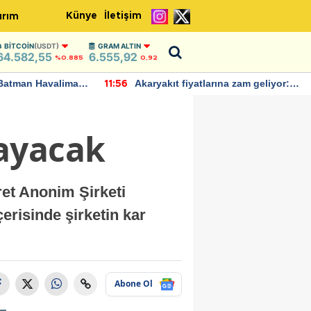
Künye
İletişim
ırım
BITCOIN
(USDT)
GRAM ALTIN
64.582,55
6.555,92
%0.885
0,92
Batman Havalimanı
Akaryakıt fiyatlarına zam geliyor:
11:56
 açıklamalarda
Yeni tarih açıklandı
ayacak
et Anonim Şirketi
erisinde şirketin kar
Abone Ol