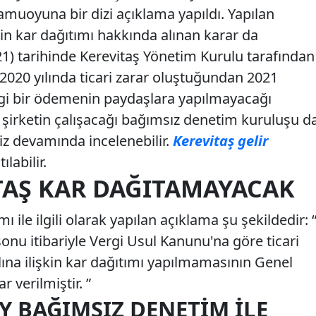
amuoyuna bir dizi açıklama yapıldı. Yapılan
tin kar dağıtımı hakkında alınan karar da
1) tarihinde Kerevitaş Yönetim Kurulu tarafından
2020 yılında ticari zarar oluştuğundan 2021
angi bir ödemenin paydaşlara yapılmayacağı
da şirketin çalışacağı bağımsız denetim kuruluşu d
iz devamında incelenebilir.
Kerevitaş gelir
labilir.
ITAŞ KAR DAĞITAMAYACAK
ı ile ilgili olarak yapılan açıklama şu şekildedir: 
sonu itibariyle Vergi Usul Kanunu'na göre ticari
lına ilişkin kar dağıtımı yapılmamasının Genel
r verilmiştir. ”
Y BAĞIMSIZ DENETIM İLE