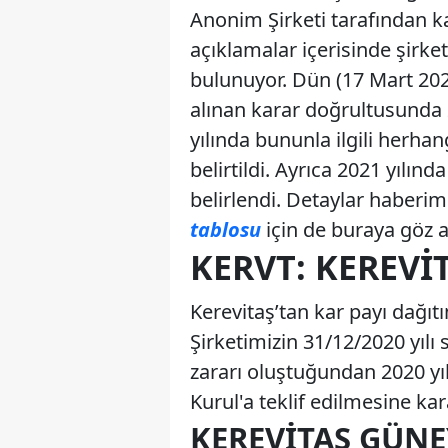
Anonim Şirketi tarafından k
açıklamalar içerisinde şirke
bulunuyor. Dün (17 Mart 202
alınan karar doğrultusunda 
yılında bununla ilgili herh
belirtildi. Ayrıca 2021 yılın
belirlendi. Detaylar haberim
tablosu
için de buraya göz atı
KERVT: KEREV
Kerevitaş’tan kar payı dağıtım
Şirketimizin 31/12/2020 yılı 
zararı oluştuğundan 2020 yı
Kurul'a teklif edilmesine kara
KEREVITAŞ GÜNE