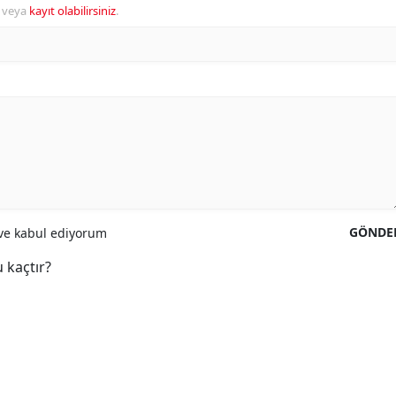
veya
kayıt olabilirsiniz
.
GÖNDE
e kabul ediyorum
 kaçtır?