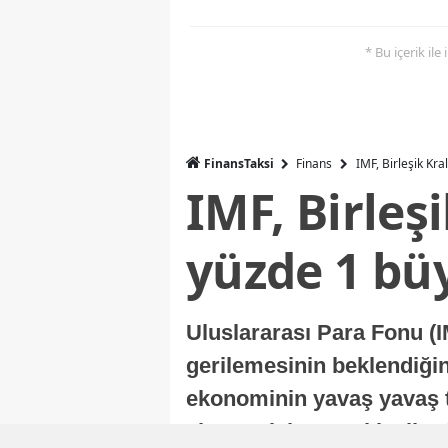
* Bu içerik ile
FinansTaksi
Finans
IMF, Birleşik Kr
IMF, Birleş
yüzde 1 bü
Uluslararası Para Fonu (I
gerilemesinin beklendiğini
ekonominin yavaş yavaş t
ekonomisi, sonraki yıllard