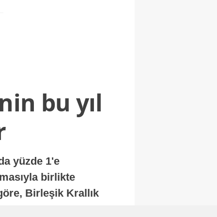
nin bu yıl
r
nda yüzde 1'e
masıyla birlikte
re, Birleşik Krallık
.