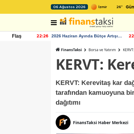
26
°
06 Ağustos 2026
Gün
r seviyesinin
2026 Haziran Ayında Bütçe Artışı
Flaş
22:26
22
Yaşandı
FinansTaksi
Borsa ve Yatırım
KERVT:
KERVT: Ker
KERVT: Kerevitaş kar dağ
tarafından kamuoyuna bir 
dağıtımı
FinansTaksi Haber Merkezi