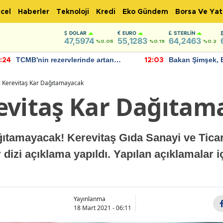
cel
Haberler
Teknoloji
Kredi
Eko Gündem
Borsa Ve Yat
DOLAR
EURO
STERLIN
47,5974
55,1283
64,2463
%0.05
%0.19
%0.2
TCMB'nin rezervlerinde artan
Bakan Şimşek, 
:24
12:03
momentum devam ediyor
için umut verici
bulundu
 Kerevitaş Kar Dağıtamayacak
evitaş Kar Dağıtam
ıtamayacak! Kerevitaş Gıda Sanayi ve Ticar
dizi açıklama yapıldı. Yapılan açıklamalar iç
Yayınlanma
18 Mart 2021 - 06:11