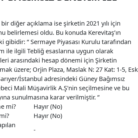
bir diğer açıklama ise şirketin 2021 yılı için
u belirlemesi oldu. Bu konuda Kerevitaş’ın
i gibidir: “ Sermaye Piyasası Kurulu tarafından
ile ilgili Tebliğ esaslarına uygun olarak
leri arasındaki hesap dönemi için Şirketin
ak üzere; Orjin Plaza, Maslak N: 27 Kat: 1-5, Esk
arıyer/İstanbul adresindeki Güney Bağımsız
ci Mali Müşavirlik A.Ş'nin seçilmesine ve bu
ına sunulmasına karar verilmiştir. ”
me mi?
Hayır (No)
 mi?
Hayır (No)
apılan
-