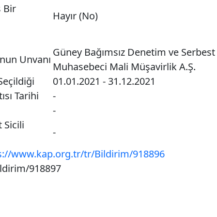
 Bir
Hayır (No)
Güney Bağımsız Denetim ve Serbest
unun Unvanı
Muhasebeci Mali Müşavirlik A.Ş.
eçildiği
01.01.2021 - 31.12.2021
ısı Tarihi
-
-
 Sicili
-
s://www.kap.org.tr/tr/Bildirim/918896
ildirim/918897