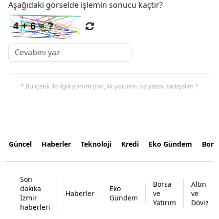
Aşağıdaki görselde işlemin sonucu kaçtır?
* Bu içerik ile ilgili yorum yok, ilk yorumu siz yazın, tartışalım *
Güncel
Haberler
Teknoloji
Kredi
Eko Gündem
Bors
Son
Borsa
Altın
dakika
Eko
Haberler
ve
ve
İzmir
Gündem
Yatırım
Döviz
haberleri