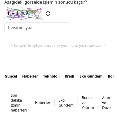
Aşağıdaki görselde işlemin sonucu kaçtır?
* Bu içerik ile ilgili yorum yok, ilk yorumu siz yazın, tartışalım *
Güncel
Haberler
Teknoloji
Kredi
Eko Gündem
Bors
Son
Borsa
Altın
dakika
Eko
Haberler
ve
ve
İzmir
Gündem
Yatırım
Döviz
haberleri