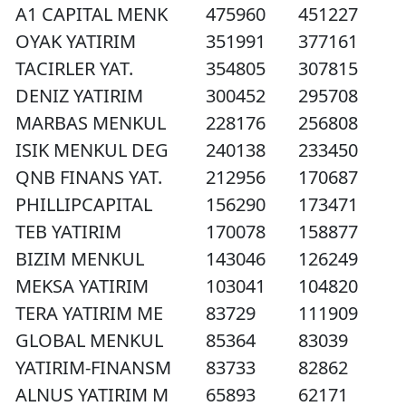
A1 CAPITAL MENK
475960
451227
OYAK YATIRIM
351991
377161
TACIRLER YAT.
354805
307815
DENIZ YATIRIM
300452
295708
MARBAS MENKUL
228176
256808
ISIK MENKUL DEG
240138
233450
QNB FINANS YAT.
212956
170687
PHILLIPCAPITAL
156290
173471
TEB YATIRIM
170078
158877
BIZIM MENKUL
143046
126249
MEKSA YATIRIM
103041
104820
TERA YATIRIM ME
83729
111909
GLOBAL MENKUL
85364
83039
YATIRIM-FINANSM
83733
82862
ALNUS YATIRIM M
65893
62171