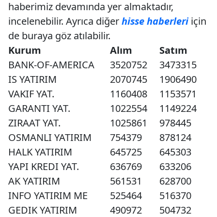
haberimiz devamında yer almaktadır,
incelenebilir. Ayrıca diğer
hisse haberleri
için
de buraya göz atılabilir.
Kurum
Alım
Satım
BANK-OF-AMERICA
3520752
3473315
IS YATIRIM
2070745
1906490
VAKIF YAT.
1160408
1153571
GARANTI YAT.
1022554
1149224
ZIRAAT YAT.
1025861
978445
OSMANLI YATIRIM
754379
878124
HALK YATIRIM
645725
645303
YAPI KREDI YAT.
636769
633206
AK YATIRIM
561531
628700
INFO YATIRIM ME
525464
516370
GEDIK YATIRIM
490972
504732