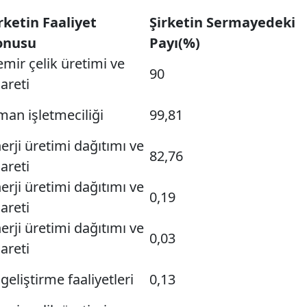
rketin Faaliyet
Şirketin Sermayedeki
onusu
Payı(%)
mir çelik üretimi ve
90
careti
man işletmeciliği
99,81
erji üretimi dağıtımı ve
82,76
careti
erji üretimi dağıtımı ve
0,19
careti
erji üretimi dağıtımı ve
0,03
careti
 geliştirme faaliyetleri
0,13