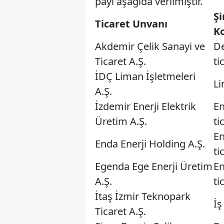
payı aşağıda verilmiştir.
Şi
Ticaret Unvanı
K
Akdemir Çelik Sanayi ve
De
Ticaret A.Ş.
ti
İDÇ Liman İşletmeleri
Li
A.Ş.
İzdemir Enerji Elektrik
En
Üretim A.Ş.
ti
En
Enda Enerji Holding A.Ş.
ti
Egenda Ege Enerji Üretim
En
A.Ş.
ti
İtaş İzmir Teknopark
İş
Ticaret A.Ş.