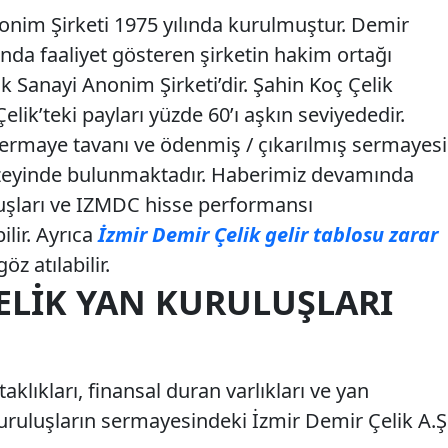
onim Şirketi 1975 yılında kurulmuştur. Demir
nında faaliyet gösteren şirketin hakim ortağı
k Sanayi Anonim Şirketi’dir. Şahin Koç Çelik
elik’teki payları yüzde 60’ı aşkın seviyededir.
 sermaye tavanı ve ödenmiş / çıkarılmış sermayesi
düzeyinde bulunmaktadır. Haberimiz devamında
uşları ve IZMDC hisse performansı
ilir. Ayrıca
İzmir Demir Çelik gelir tablosu zarar
öz atılabilir.
ELIK YAN KURULUŞLARI
aklıkları, finansal duran varlıkları ve yan
kuruluşların sermayesindeki İzmir Demir Çelik A.Ş