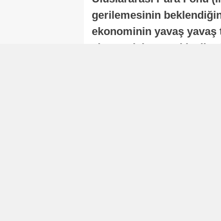
gerilemesinin beklendiğini
ekonominin yavaş yavaş t
ekonomisi, sonraki yıllard
Nur Duman