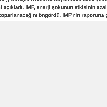
 açıkladı. IMF, enerji şokunun etkisinin azal
oparlanacağını öngördü. IMF'nin raporuna gö
a istikrarlı bir toparlanma süreci yaşayabilir
Yayınlanma
16 Temmuz 2026 - 22:37