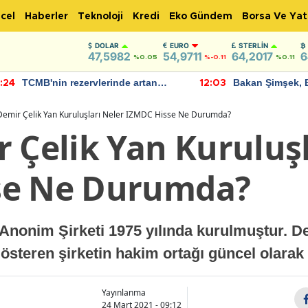
cel
Haberler
Teknoloji
Kredi
Eko Gündem
Borsa Ve Yat
DOLAR
EURO
STERLIN
47,5982
54,9711
64,2017
6
%0.05
%-0.11
%0.11
TCMB'nin rezervlerinde artan
Bakan Şimşek, 
:24
12:03
momentum devam ediyor
için umut verici
bulundu
Demir Çelik Yan Kuruluşları Neler IZMDC Hisse Ne Durumda?
 Çelik Yan Kuruluşl
se Ne Durumda?
Anonim Şirketi 1975 yılında kurulmuştur. De
 gösteren şirketin hakim ortağı güncel olarak
Yayınlanma
24 Mart 2021 - 09:12