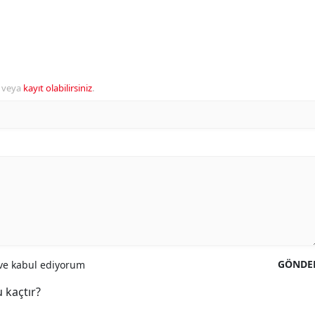
veya
kayıt olabilirsiniz
.
GÖNDE
e kabul ediyorum
 kaçtır?