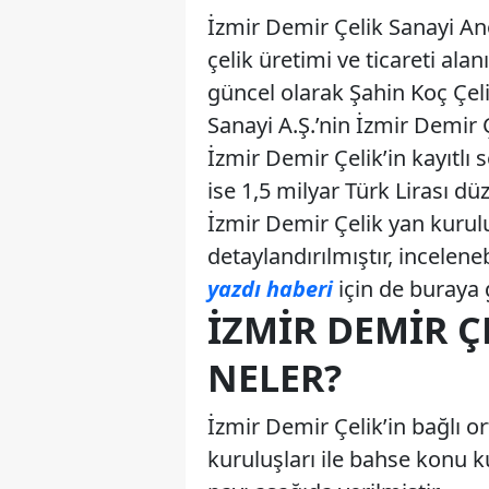
İzmir Demir Çelik Sanayi An
çelik üretimi ve ticareti ala
güncel olarak Şahin Koç Çeli
Sanayi A.Ş.’nin İzmir Demir Ç
İzmir Demir Çelik’in kayıtlı
ise 1,5 milyar Türk Lirası 
İzmir Demir Çelik yan kurul
detaylandırılmıştır, inceleneb
yazdı haberi
için de buraya g
İZMIR DEMIR Ç
NELER?
İzmir Demir Çelik’in bağlı ort
kuruluşları ile bahse konu 