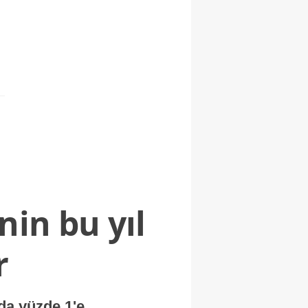
nin bu yıl
r
nda yüzde 1'e