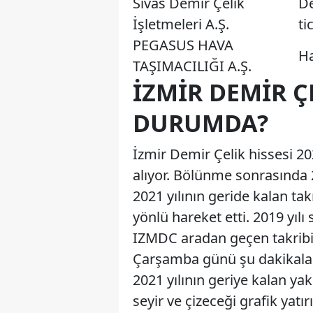
Sivas Demir Çelik
De
İşletmeleri A.Ş.
ti
PEGASUS HAVA
Ha
TAŞIMACILIĞI A.Ş.
İZMIR DEMIR Ç
DURUMDA?
İzmir Demir Çelik hissesi 202
alıyor. Bölünme sonrasında 2
2021 yılının geride kalan ta
yönlü hareket etti. 2019 yıl
IZMDC aradan geçen takribi 
Çarşamba günü şu dakikalar i
2021 yılının geriye kalan ya
seyir ve çizeceği grafik yatı