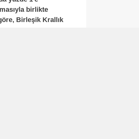
masıyla birlikte
re, Birleşik Krallık
.
Abone Ol