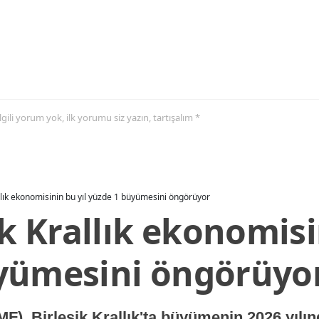
 ilgili yorum yok, ilk yorumu siz yazın, tartışalım *
allık ekonomisinin bu yıl yüzde 1 büyümesini öngörüyor
ik Krallık ekonomisi
yümesini öngörüyo
MF), Birleşik Krallık'ta büyümenin 2026 yılı