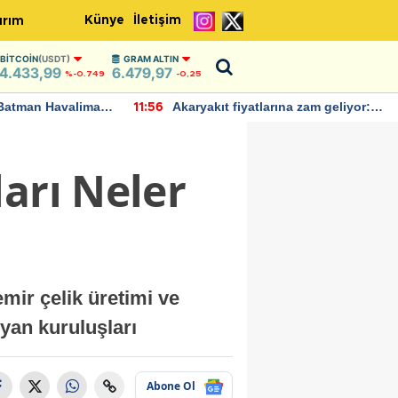
Künye
İletişim
ırım
BITCOIN
(USDT)
GRAM ALTIN
4.433,99
6.479,97
%-0.749
-0,25
Batman Havalimanı
Akaryakıt fiyatlarına zam geliyor:
11:56
 açıklamalarda
Yeni tarih açıklandı
arı Neler
mir çelik üretimi ve
 yan kuruluşları
Abone Ol