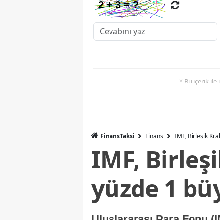
* Bu içerik ile
FinansTaksi
Finans
IMF, Birleşik Kr
IMF, Birleş
yüzde 1 bü
Uluslararası Para Fonu (I