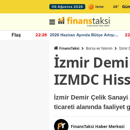
26
°
06 Ağustos 2026
Gün
r seviyesinin
2026 Haziran Ayında Bütçe Artışı
Flaş
22:26
22
Yaşandı
FinansTaksi
Borsa ve Yatırım
İzmir 
İzmir Demir
IZMDC His
İzmir Demir Çelik Sanayi 
ticareti alanında faaliyet
FinansTaksi Haber Merkezi