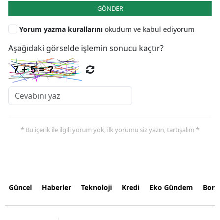
GÖNDER
Yorum yazma kurallarını
okudum ve kabul ediyorum
Aşağıdaki görselde işlemin sonucu kaçtır?
* Bu içerik ile ilgili yorum yok, ilk yorumu siz yazın, tartışalım *
Güncel
Haberler
Teknoloji
Kredi
Eko Gündem
Bors