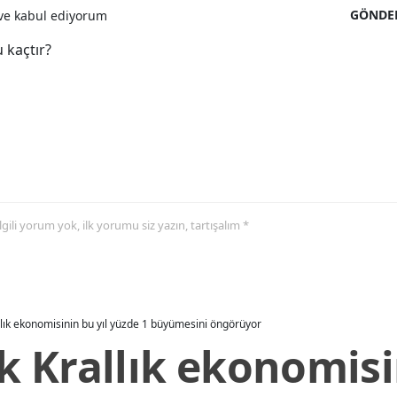
GÖNDE
e kabul ediyorum
 kaçtır?
 ilgili yorum yok, ilk yorumu siz yazın, tartışalım *
allık ekonomisinin bu yıl yüzde 1 büyümesini öngörüyor
ik Krallık ekonomisi