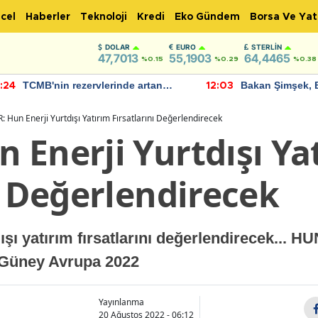
cel
Haberler
Teknoloji
Kredi
Eko Gündem
Borsa Ve Yat
DOLAR
EURO
STERLIN
47,7013
55,1903
64,4465
%0.15
%0.29
%0.38
TCMB'nin rezervlerinde artan
Bakan Şimşek, 
:24
12:03
momentum devam ediyor
için umut verici
bulundu
 Hun Enerji Yurtdışı Yatırım Fırsatlarını Değerlendirecek
 Enerji Yurtdışı Ya
ı Değerlendirecek
ı yatırım fırsatlarını değerlendirecek... HUN
 Güney Avrupa 2022
Yayınlanma
20 Ağustos 2022 - 06:12