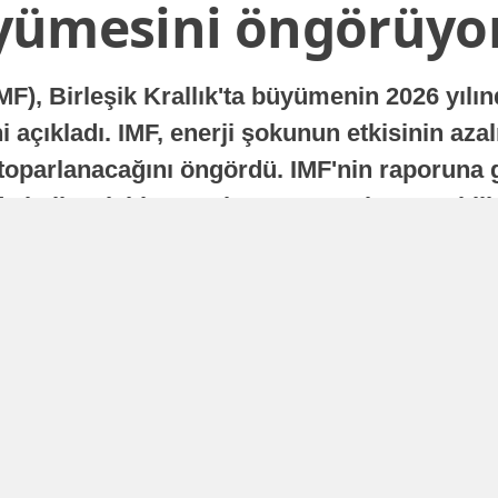
yümesini öngörüyo
MF), Birleşik Krallık'ta büyümenin 2026 yılı
 açıkladı. IMF, enerji şokunun etkisinin azal
oparlanacağını öngördü. IMF'nin raporuna gö
a istikrarlı bir toparlanma süreci yaşayabilir
Yayınlanma
16 Temmuz 2026 - 22:37