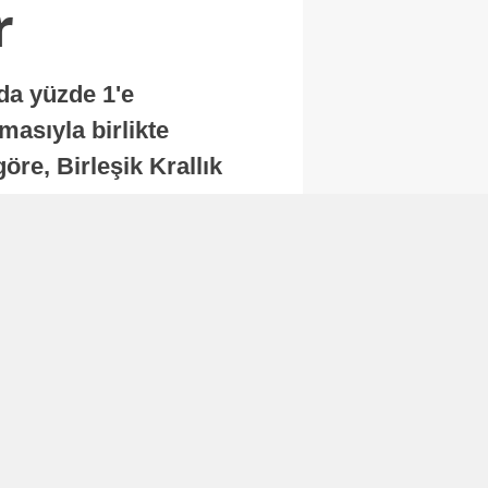
r
nda yüzde 1'e
masıyla birlikte
re, Birleşik Krallık
.
Abone Ol
Finans
Bitcoin, 65 bin dolar