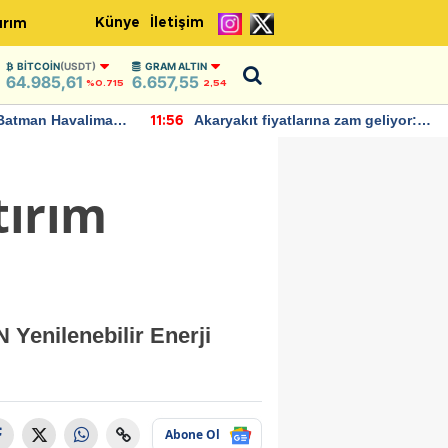
Künye
İletişim
ırım
BITCOIN
(USDT)
GRAM ALTIN
64.985,61
6.657,55
%0.715
2,54
Batman Havalimanı
Akaryakıt fiyatlarına zam geliyor:
11:56
 açıklamalarda
Yeni tarih açıklandı
tırım
 Yenilenebilir Enerji
Abone Ol