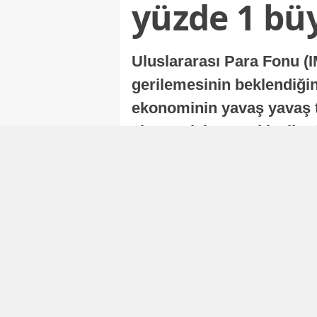
yüzde 1 bü
Uluslararası Para Fonu (I
gerilemesinin beklendiğini
ekonominin yavaş yavaş t
ekonomisi, sonraki yıllard
Nur Duman