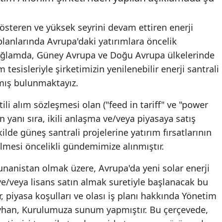
österen ve yüksek seyrini devam ettiren enerji
planlarında Avrupa'daki yatırımlara öncelik
bağlamda, Güney Avrupa ve Doğu Avrupa ülkelerinde
 tesisleriyle şirketimizin yenilenebilir enerji santrali
mış bulunmaktayız.
tili alım sözleşmesi olan ("feed in tariff" ve "power
 yanı sıra, ikili anlaşma ve/veya piyasaya satış
ilde güneş santrali projelerine yatırım fırsatlarının
ilmesi öncelikli gündemimize alınmıştır.
unanistan olmak üzere, Avrupa'da yeni solar enerji
 ve/veya lisans satın almak suretiyle başlanacak bu
ar, piyasa koşulları ve olası iş planı hakkında Yönetim
yhan, Kurulumuza sunum yapmıştır. Bu çerçevede,