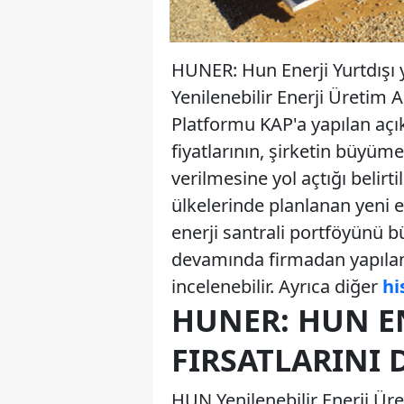
HUNER: Hun Enerji Yurtdışı y
Yenilenebilir Enerji Üreti
Platformu KAP'a yapılan açı
fiyatlarının, şirketin büyüm
verilmesine yol açtığı beli
ülkelerinde planlanan yeni en
enerji santrali portföyünü b
devamında firmadan yapılan 
incelenebilir. Ayrıca diğer
hi
HUNER: HUN EN
FIRSATLARINI
HUN Yenilenebilir Enerji Ür