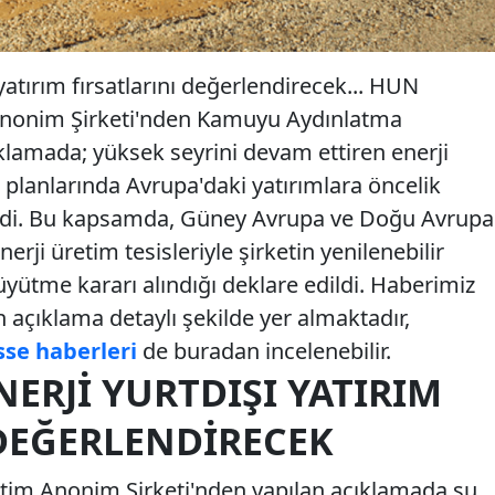
atırım fırsatlarını değerlendirecek... HUN
m Anonim Şirketi'nden Kamuyu Aydınlatma
klamada; yüksek seyrini devam ettiren enerji
e planlarında Avrupa'daki yatırımlara öncelik
rtildi. Bu kapsamda, Güney Avrupa ve Doğu Avrupa
erji üretim tesisleriyle şirketin yenilenebilir
üyütme kararı alındığı deklare edildi. Haberimiz
açıklama detaylı şekilde yer almaktadır,
sse haberleri
de buradan incelenebilir.
ERJI YURTDIŞI YATIRIM
 DEĞERLENDIRECEK
etim Anonim Şirketi'nden yapılan açıklamada şu