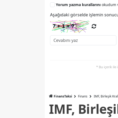
Yorum yazma kurallarını
okudum v
Aşağıdaki görselde işlemin sonucu
* Bu içerik ile
FinansTaksi
Finans
IMF, Birleşik Kr
IMF, Birleş