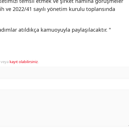
rketimizi temsil etmek ve şirket namına görüşmeler
ih ve 2022/41 sayılı yönetim kurulu toplansında
ımlar atıldıkça kamuoyuyla paylaşılacaktır. "
veya
kayıt olabilirsiniz
.