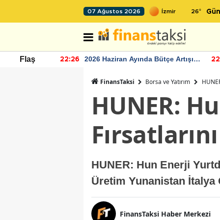
26
°
07 Ağustos 2026
Gün
r seviyesinin
2026 Haziran Ayında Bütçe Artışı
Flaş
22:26
22
Yaşandı
FinansTaksi
Borsa ve Yatırım
HUNER:
HUNER: Hun
Fırsatların
HUNER: Hun Enerji Yurtdış
Üretim Yunanistan İtalya
FinansTaksi Haber Merkezi