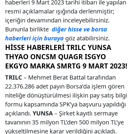
haberleri 9 Mart 2023 tarihi itibarı ile yapılan
resmi açıklamalar ışığında derlenmiştir;
içeriğin devamından inceleyebilirsiniz.
Bununla birlikte
diğer hisse ve borsa
haberleri için buraya
göz atabilirsiniz.
HISSE HABERLERI TRILC YUNSA
THYAO ONCSM QUAGR ISGYO
EKGYO MARKA SMRTG 9 MART 2023!
TRILC
– Mehmet Berat Battal tarafından
22.376.286 adet payın Borsa’da işlem gören
niteliğe dönüştürülmesi ilişkin pay satış bilgi
formu kapsamında SPK’ya başvuru yapıldığı
açıklandı.
YUNSA
– Şirket kayıtlı sermaye
tavanının 35 milyon TL’den 500 milyon TL’ye
yükseltilmesine karar verildiğini açıkladı.