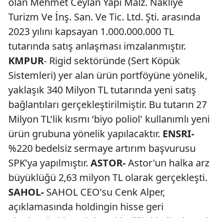
olan Mehmet Ceylan Yapı Malz. Nakliye
Turizm Ve İnş. San. Ve Tic. Ltd. Şti. arasında
2023 yılını kapsayan 1.000.000.000 TL
tutarında satış anlaşması imzalanmıştır.
KMPUR
- Rigid sektöründe (Sert Köpük
Sistemleri) yer alan ürün portföyüne yönelik,
yaklaşık 340 Milyon TL tutarında yeni satış
bağlantıları gerçekleştirilmiştir. Bu tutarın 27
Milyon TL'lik kısmı ‘biyo poliol' kullanımlı yeni
ürün grubuna yönelik yapılacaktır.
ENSRI-
%220 bedelsiz sermaye artırım başvurusu
SPK’ya yapılmıştır.
ASTOR-
Astor'un halka arz
büyüklüğü 2,63 milyon TL olarak gerçekleşti.
SAHOL-
SAHOL CEO'su Cenk Alper,
açıklamasında holdingin hisse geri