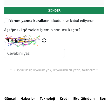
GÖNDER
Yorum yazma kurallarını
okudum ve kabul ediyorum
Aşağıdaki görselde işlemin sonucu kaçtır?
* Bu içerik ile ilgili yorum yok, ilk yorumu siz yazın, tartışalım *
Güncel
Haberler
Teknoloji
Kredi
Eko Gündem
Bors