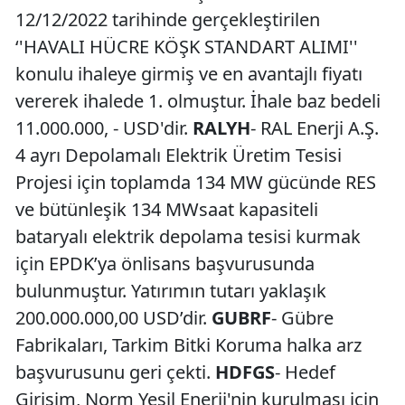
12/12/2022 tarihinde gerçekleştirilen
‘'HAVALI HÜCRE KÖŞK STANDART ALIMI''
konulu ihaleye girmiş ve en avantajlı fiyatı
vererek ihalede 1. olmuştur. İhale baz bedeli
11.000.000, - USD'dir.
RALYH
- RAL Enerji A.Ş.
4 ayrı Depolamalı Elektrik Üretim Tesisi
Projesi için toplamda 134 MW gücünde RES
ve bütünleşik 134 MWsaat kapasiteli
bataryalı elektrik depolama tesisi kurmak
için EPDK’ya önlisans başvurusunda
bulunmuştur. Yatırımın tutarı yaklaşık
200.000.000,00 USD’dir.
GUBRF
- Gübre
Fabrikaları, Tarkim Bitki Koruma halka arz
başvurusunu geri çekti.
HDFGS
- Hedef
Girişim, Norm Yeşil Enerji'nin kurulması için