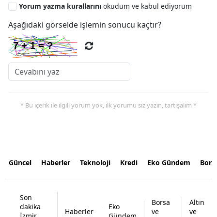
Yorum yazma kurallarını
okudum ve kabul ediyorum
Aşağıdaki görselde işlemin sonucu kaçtır?
* Bu içerik ile ilgili yorum yok, ilk yorumu siz yazın, tartışalım *
Güncel
Haberler
Teknoloji
Kredi
Eko Gündem
Bors
Son
Borsa
Altın
dakika
Eko
Haberler
ve
ve
İzmir
Gündem