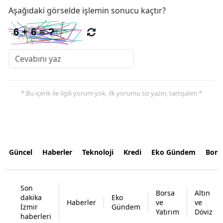
Aşağıdaki görselde işlemin sonucu kaçtır?
* Bu içerik ile ilgili yorum yok, ilk yorumu siz yazın, tartışalım *
Güncel
Haberler
Teknoloji
Kredi
Eko Gündem
Bors
Son
Borsa
Altın
dakika
Eko
Haberler
ve
ve
İzmir
Gündem
Yatırım
Döviz
haberleri