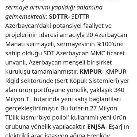
sermaye artırımı yapıldığı anlamına
gelmemektedir.
SDTTR-
SDTTR
Azerbaycan'daki potansiyel faaliyet ve
projelerinin idaresi amacıyla 20 Azerbaycan
Manatı sermayeli, sermayesinin %100'üne
sahip olduğu SDT Azerbaycan MMC ticaret
unvanlı, Azerbaycan menşeli bir şirket
kuruluşu tamamlanmıştır.
KMPUR
- KMPUR
Rigid sektöründe (Sert Köpük Sistemleri) yer
alan ürün portföyüne yönelik, yaklaşık 340
Milyon TL tutarında yeni satış bağlantıları
gerçekleştirilmiştir. Bu tutarın 27 Milyon
TL'lik kısmı ‘biyo poliol' kullanımlı yeni ürün
grubuna yönelik yapılacaktır.
ENJSA
- Eşarj'ın
elektrikli araç istasyon ağına Erenköy