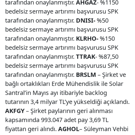
tarafından onaylanmıştır.
AHGAZ
- %1150
bedelsiz sermaye artırımı başvurusu SPK
tarafından onaylanmıştır.
DNISI-
%50
bedelsiz sermaye artırımı başvurusu SPK
tarafından onaylanmıştır.
KLRHO-
%150
bedelsiz sermaye artırımı başvurusu SPK
tarafından onaylanmıştır.
TTRAK
- %87,50
bedelsiz sermaye artırımı başvurusu SPK
tarafından onaylanmıştır.
BRSLM
– Şirket ve
bağlı ortaklıkları Erde Mühendislik ile Solar
Santral’in Mayıs ayı itibariyle backlog
tutarının 3,4 milyar TL’ye yükseldiği açıklandı.
AKFGY
– Şirket paylarının geri alınması
kapsamında 993.047 adet pay 3,69 TL
fiyattan geri alındı.
AGHOL
– Süleyman Vehbi