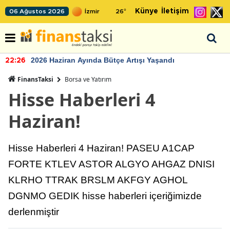
Künye
İletişim
06 Ağustos 2026
26
°
2026 Haziran Ayında Bütçe Artışı Yaşandı
22:26
FinansTaksi
Borsa ve Yatırım
Hisse Haberleri 4
Haziran!
Hisse Haberleri 4 Haziran! PASEU A1CAP
FORTE KTLEV ASTOR ALGYO AHGAZ DNISI
KLRHO TTRAK BRSLM AKFGY AGHOL
DGNMO GEDIK hisse haberleri içeriğimizde
derlenmiştir