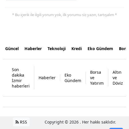
* Bu içerik ile ilgili yorum yok, ilk yorumu siz yazın, tartışalım *
Güncel
Haberler
Teknoloji
Kredi
Eko Gündem
Bors
Son
Borsa
Altın
dakika
Eko
Haberler
ve
ve
İzmir
Gündem
Yatırım
Döviz
haberleri
RSS
Copyright © 2026 . Her hakkı saklıdır.