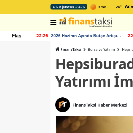
26
°
06 Ağustos 2026
Gün
r seviyesinin
2026 Haziran Ayında Bütçe Artışı
Flaş
22:26
22
Yaşandı
FinansTaksi
Borsa ve Yatırım
Hepsib
Hepsiburada
Yatırımı İ
FinansTaksi Haber Merkezi