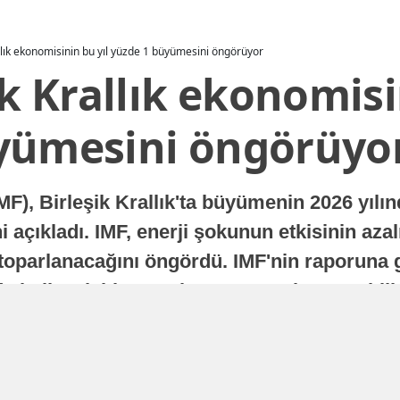
allık ekonomisinin bu yıl yüzde 1 büyümesini öngörüyor
ik Krallık ekonomisi
yümesini öngörüyo
MF), Birleşik Krallık'ta büyümenin 2026 yılı
 açıkladı. IMF, enerji şokunun etkisinin azal
oparlanacağını öngördü. IMF'nin raporuna gö
a istikrarlı bir toparlanma süreci yaşayabilir
Yayınlanma
16 Temmuz 2026 - 22:37