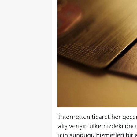
İnternetten ticaret her geç
alış verişin ülkemizdeki önc
için sunduğu hizmetleri bir a