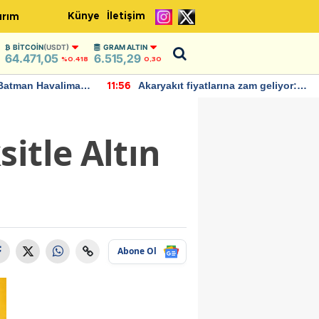
Künye
İletişim
ırım
BITCOIN
(USDT)
GRAM ALTIN
64.471,05
6.515,29
%0.418
0,30
Batman Havalimanı
Akaryakıt fiyatlarına zam geliyor:
11:56
 açıklamalarda
Yeni tarih açıklandı
itle Altın
Abone Ol