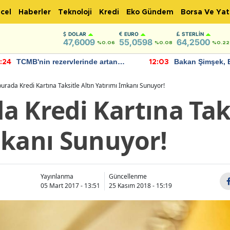
cel
Haberler
Teknoloji
Kredi
Eko Gündem
Borsa Ve Yat
DOLAR
EURO
STERLIN
47,6009
55,0598
64,2500
%0.06
%0.08
%0.22
TCMB'nin rezervlerinde artan
Bakan Şimşek, 
:24
12:03
momentum devam ediyor
için umut verici
bulundu
urada Kredi Kartına Taksitle Altın Yatırımı İmkanı Sunuyor!
 Kredi Kartına Taks
mkanı Sunuyor!
Yayınlanma
Güncellenme
05 Mart 2017 - 13:51
25 Kasım 2018 - 15:19