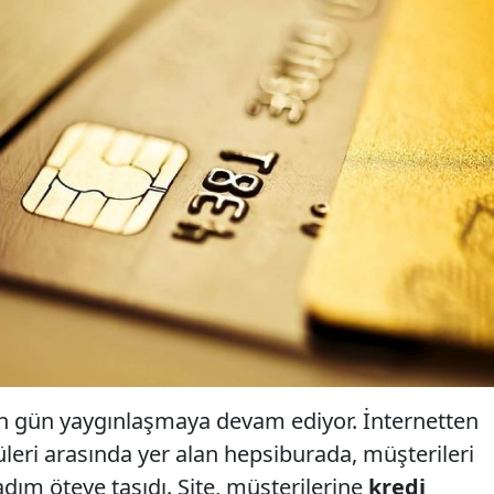
en gün yaygınlaşmaya devam ediyor. İnternetten
üleri arasında yer alan hepsiburada, müşterileri
dım öteye taşıdı. Site, müşterilerine
kredi