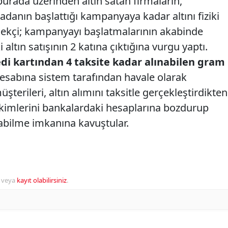
iburada üzerinden altın satan firmaların,
adanın başlattığı kampanyaya kadar altını fiziki
kmekçi; kampanyayı başlatmalarının akabinde
ki altın satışının 2 katına çıktığına vurgu yaptı.
di kartından 4 taksite kadar alınabilen gram
hesabına sistem tarafından havale olarak
terileri, altın alımını taksitle gerçekleştirdikten
rikimlerini bankalardaki hesaplarına bozdurup
abilme imkanına kavuştular.
veya
kayıt olabilirsiniz
.