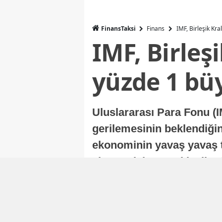
FinansTaksi
Finans
IMF, Birleşik Kr
IMF, Birleş
yüzde 1 bü
Uluslararası Para Fonu (I
gerilemesinin beklendiğini
ekonominin yavaş yavaş t
ekonomisi, sonraki yıllard
Nur Duman