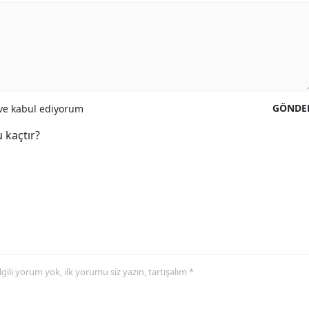
GÖNDE
e kabul ediyorum
 kaçtır?
 ilgili yorum yok, ilk yorumu siz yazın, tartışalım *