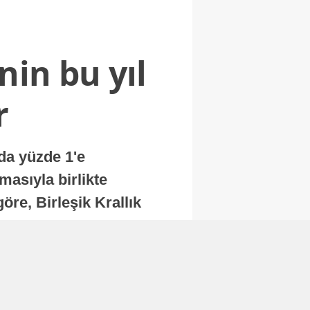
nin bu yıl
r
nda yüzde 1'e
masıyla birlikte
re, Birleşik Krallık
.
Abone Ol