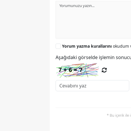
Yorum yazma kurallarını
okudum v
Aşağıdaki görselde işlemin sonucu
* Bu içerik ile