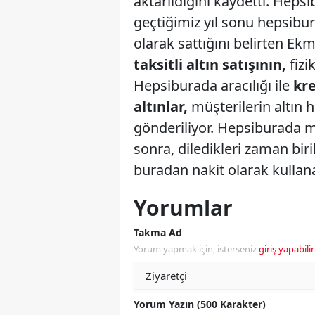
aktarıldığını kaydetti. Heps
geçtiğimiz yıl sonu hepsibur
olarak sattığını belirten E
taksitli altın satışının,
fizi
Hepsiburada aracılığı ile
kre
altınlar,
müşterilerin altın 
gönderiliyor. Hepsiburada müş
sonra, diledikleri zaman bi
buradan nakit olarak kullan
Yorumlar
Takma Ad
Yorum yapmak için, isterseniz
giriş yapabilir
Yorum Yazın (500 Karakter)