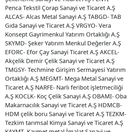
Penca Tekstil Çorap Sanayi ve Ticaret A.Ş
ALCAS- Alcas Metal Sanayi A.Ş TABGD- TAB
Gıda Sanayi ve Ticaret A.Ş VRGYO- Vera
Konsept Gayrimenkul Yatırım Ortaklığı A.Ş
SKYMD- Şeker Yatırım Menkul Değerler A.Ş
EFORC- Efor Çay Sanayi Ticaret A.Ş AKCEL-
Akçelik Demir Çelik Sanayi ve Ticaret A.Ş
TMGSY- Techmine Girişim Sermayesi Yatırım
Ortaklığı A.Ş MEGMT- Mega Metal Sanayi ve
Ticaret A.Ş NARFE- Narlı feribot işletmeciliği
A.Ş KOCLK- Koç Çelik Sanayi A.Ş OBAMI- Oba
Makarnacılık Sanayi ve Ticaret A.Ş HDMCB-
HDM çelik boru Sanayi ve Ticaret A.Ş TEZKM-
Tezkim tarımsal Kimya Sanayi ve Ticaret A.Ş
KAYMT- Kaymet metal İmalat Sanayi ve