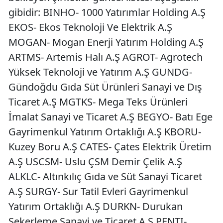
gibidir: BINHO- 1000 Yatırımlar Holding A.Ş
EKOS- Ekos Teknoloji Ve Elektrik A.Ş
MOGAN- Mogan Enerji Yatırım Holding A.Ş
ARTMS- Artemis Halı A.Ş AGROT- Agrotech
Yüksek Teknoloji ve Yatırım A.Ş GUNDG-
Gündoğdu Gıda Süt Ürünleri Sanayi ve Dış
Ticaret A.Ş MGTKS- Mega Teks Ürünleri
İmalat Sanayi ve Ticaret A.Ş BEGYO- Batı Ege
Gayrimenkul Yatırım Ortaklığı A.Ş KBORU-
Kuzey Boru A.Ş CATES- Çates Elektrik Üretim
A.Ş USCSM- Uslu ÇSM Demir Çelik A.Ş
ALKLC- Altınkılıç Gıda ve Süt Sanayi Ticaret
A.Ş SURGY- Sur Tatil Evleri Gayrimenkul
Yatırım Ortaklığı A.Ş DURKN- Durukan
Şekerleme Sanayi ve Ticaret A.Ş PENTI-