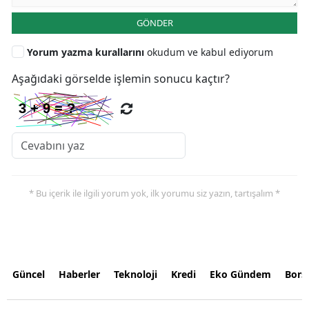
GÖNDER
Yorum yazma kurallarını
okudum ve kabul ediyorum
Aşağıdaki görselde işlemin sonucu kaçtır?
* Bu içerik ile ilgili yorum yok, ilk yorumu siz yazın, tartışalım *
Güncel
Haberler
Teknoloji
Kredi
Eko Gündem
Bors