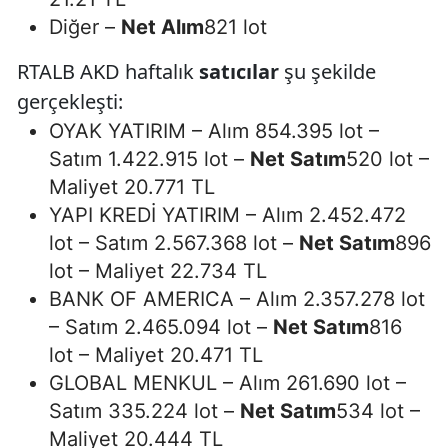
Diğer –
Net Alım
821 lot
RTALB AKD haftalık
satıcılar
şu şekilde
gerçekleşti:
OYAK YATIRIM – Alım 854.395 lot –
Satım 1.422.915 lot –
Net Satım
520 lot –
Maliyet 20.771 TL
YAPI KREDİ YATIRIM – Alım 2.452.472
lot – Satım 2.567.368 lot –
Net Satım
896
lot – Maliyet 22.734 TL
BANK OF AMERICA – Alım 2.357.278 lot
– Satım 2.465.094 lot –
Net Satım
816
lot – Maliyet 20.471 TL
GLOBAL MENKUL – Alım 261.690 lot –
Satım 335.224 lot –
Net Satım
534 lot –
Maliyet 20.444 TL