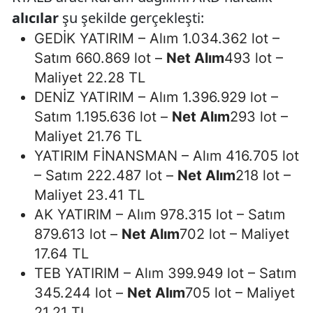
alıcılar
şu şekilde gerçekleşti:
GEDİK YATIRIM – Alım 1.034.362 lot –
Satım 660.869 lot –
Net Alım
493 lot –
Maliyet 22.28 TL
DENİZ YATIRIM – Alım 1.396.929 lot –
Satım 1.195.636 lot –
Net Alım
293 lot –
Maliyet 21.76 TL
YATIRIM FİNANSMAN – Alım 416.705 lot
– Satım 222.487 lot –
Net Alım
218 lot –
Maliyet 23.41 TL
AK YATIRIM – Alım 978.315 lot – Satım
879.613 lot –
Net Alım
702 lot – Maliyet
17.64 TL
TEB YATIRIM – Alım 399.949 lot – Satım
345.244 lot –
Net Alım
705 lot – Maliyet
21.21 TL