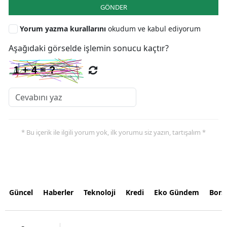
GÖNDER
Yorum yazma kurallarını
okudum ve kabul ediyorum
Aşağıdaki görselde işlemin sonucu kaçtır?
* Bu içerik ile ilgili yorum yok, ilk yorumu siz yazın, tartışalım *
Güncel
Haberler
Teknoloji
Kredi
Eko Gündem
Bors