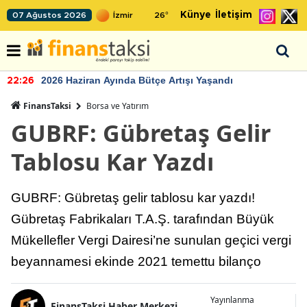
Künye
İletişim
07 Ağustos 2026
26
°
2026 Haziran Ayında Bütçe Artışı Yaşandı
22:26
FinansTaksi
Borsa ve Yatırım
GUBRF: Gübretaş Gelir
Tablosu Kar Yazdı
GUBRF: Gübretaş gelir tablosu kar yazdı!
Gübretaş Fabrikaları T.A.Ş. tarafından Büyük
Mükellefler Vergi Dairesi’ne sunulan geçici vergi
beyannamesi ekinde 2021 temettu bilanço
Yayınlanma
FinansTaksi Haber Merkezi