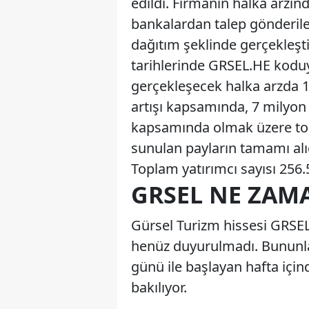
edildi. Firmanın halka arzın
bankalardan talep gönderileb
dağıtım şeklinde gerçekleşt
tarihlerinde GRSEL.HE koduyl
gerçekleşecek halka arzda 
artışı kapsamında, 7 milyon
kapsamında olmak üzere top
sunulan payların tamamı alıc
Toplam yatırımcı sayısı 256.5
GRSEL NE ZAM
Gürsel Turizm hissesi GRSEL
henüz duyurulmadı. Bununla 
günü ile başlayan hafta iç
bakılıyor.