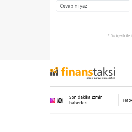
* Bu içerik ile
Son dakika İzmir
Habe
haberleri