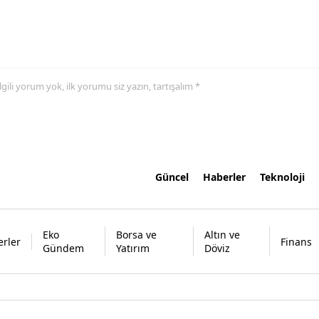
 ilgili yorum yok, ilk yorumu siz yazın, tartışalım *
Güncel
Haberler
Teknoloji
Eko
Borsa ve
Altın ve
rler
Finans
Gündem
Yatırım
Döviz