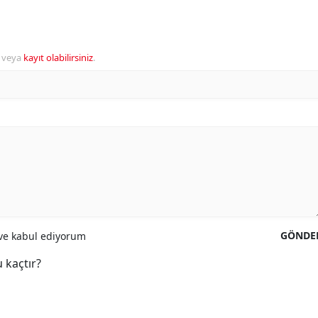
veya
kayıt olabilirsiniz
.
GÖNDE
e kabul ediyorum
 kaçtır?