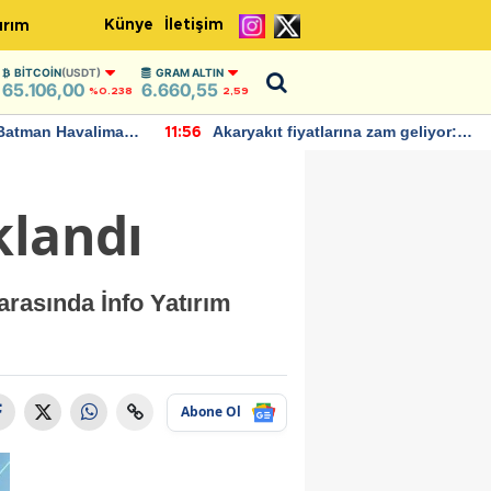
Künye
İletişim
ırım
BITCOIN
(USDT)
GRAM ALTIN
65.106,00
6.660,55
%0.238
2,59
Batman Havalimanı
Akaryakıt fiyatlarına zam geliyor:
11:56
 açıklamalarda
Yeni tarih açıklandı
klandı
arasında İnfo Yatırım
Abone Ol