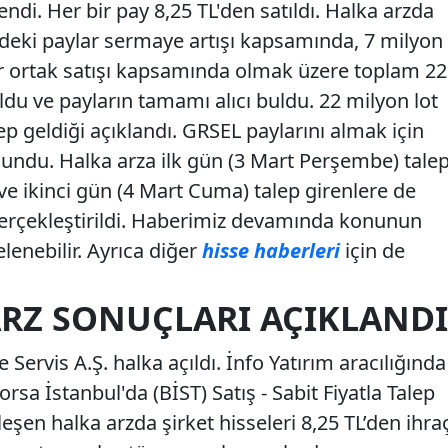
ndi. Her bir pay 8,25 TL'den satıldı. Halka arzda
deki paylar sermaye artışı kapsamında, 7 milyon
r ortak satışı kapsamında olmak üzere toplam 22
du ve payların tamamı alıcı buldu. 22 milyon lot
ep geldiği açıklandı. GRSEL paylarını almak için
lundu. Halka arza ilk gün (3 Mart Perşembe) tale
e ikinci gün (4 Mart Cuma) talep girenlere de
rçekleştirildi. Haberimiz devamında konunun
elenebilir. Ayrıca diğer
hisse haberleri
için de
ARZ SONUÇLARI AÇIKLANDI
 Servis A.Ş. halka açıldı. İnfo Yatırım aracılığında
orsa İstanbul'da (BİST) Satış - Sabit Fiyatla Talep
şen halka arzda şirket hisseleri 8,25 TL’den ihra