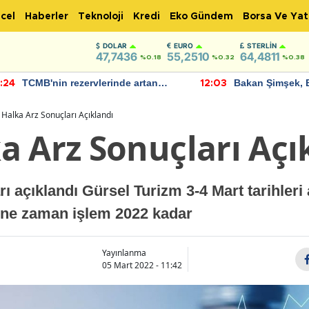
cel
Haberler
Teknoloji
Kredi
Eko Gündem
Borsa Ve Yat
DOLAR
EURO
STERLIN
47,7436
55,2510
64,4811
%0.18
%0.32
%0.38
TCMB'nin rezervlerinde artan
Bakan Şimşek, 
:24
12:03
momentum devam ediyor
için umut verici
bulundu
Halka Arz Sonuçları Açıklandı
a Arz Sonuçları Açı
 açıklandı Gürsel Turizm 3-4 Mart tarihleri 
 ne zaman işlem 2022 kadar
Yayınlanma
05 Mart 2022 - 11:42