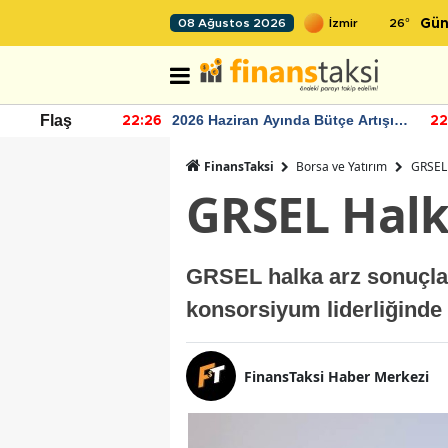
26
°
08 Ağustos 2026
Gün
r seviyesinin
2026 Haziran Ayında Bütçe Artışı
Flaş
22:26
22
Yaşandı
FinansTaksi
Borsa ve Yatırım
GRSEL 
GRSEL Halk
GRSEL halka arz sonuçları
konsorsiyum liderliğinde
FinansTaksi Haber Merkezi