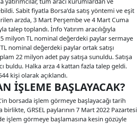
da yatırımcılar, tüm aracı kurumlardan ve
ildi. Sabit fiyatla Borsa’da satış yöntemi ve eşit
irilen arzda, 3 Mart Perşembe ve 4 Mart Cuma
a talep toplandı. İnfo Yatırım aracılığıyla
15 milyon TL nominal değerdeki paylar sermaye
 TL nominal değerdeki paylar ortak satışı
lam 22 milyon adet pay satışa sunuldu. Satışa
ı buldu. Halka arza 4 kattan fazla talep geldi.
44 kişi olarak açıklandı.
AN İŞLEME BAŞLAYACAK?
'in borsada işlem görmeye başlayacağı tarih
birlikte, GRSEL paylarının 7 Mart 2022 Pazartesi
inde işlem görmeye başlamasına kesin gözüyle