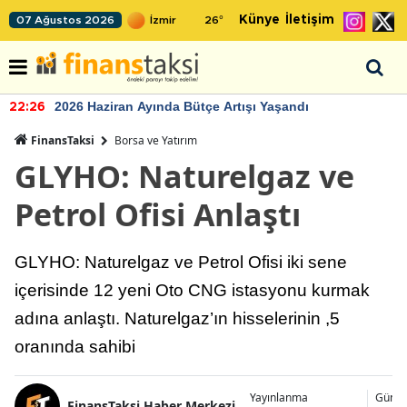
Künye
İletişim
07 Ağustos 2026
26
°
2026 Haziran Ayında Bütçe Artışı Yaşandı
22:26
FinansTaksi
Borsa ve Yatırım
GLYHO: Naturelgaz ve
Petrol Ofisi Anlaştı
GLYHO: Naturelgaz ve Petrol Ofisi iki sene
içerisinde 12 yeni Oto CNG istasyonu kurmak
adına anlaştı. Naturelgaz’ın hisselerinin ,5
oranında sahibi
Yayınlanma
Günce
FinansTaksi Haber Merkezi