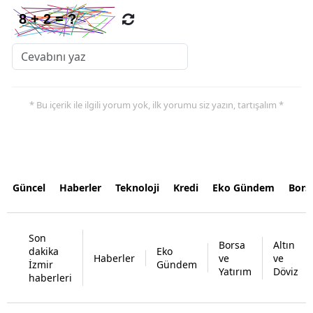
* Bu içerik ile ilgili yorum yok, ilk yorumu siz yazın, tartışalım *
Güncel
Haberler
Teknoloji
Kredi
Eko Gündem
Bors
Son
Borsa
Altın
dakika
Eko
Haberler
ve
ve
İzmir
Gündem
Yatırım
Döviz
haberleri