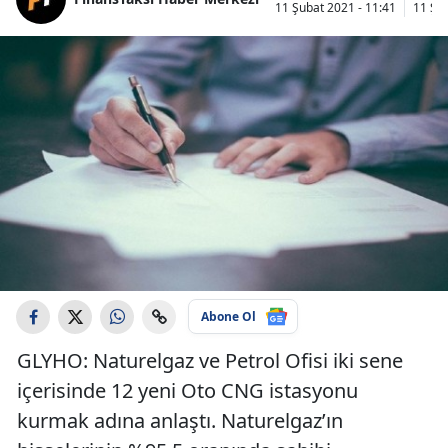
11 Şubat 2021 - 11:41
11 Şub
Abone Ol
GLYHO: Naturelgaz ve Petrol Ofisi iki sene
içerisinde 12 yeni Oto CNG istasyonu
kurmak adına anlaştı. Naturelgaz’ın