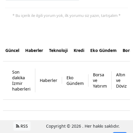
* Bu içerik ile ilgili yorum yok, ilk yorumu siz yazın, tartışalım *
Güncel
Haberler
Teknoloji
Kredi
Eko Gündem
Bors
Son
Borsa
Altın
dakika
Eko
Haberler
ve
ve
İzmir
Gündem
Yatırım
Döviz
haberleri
RSS
Copyright © 2026 . Her hakkı saklıdır.