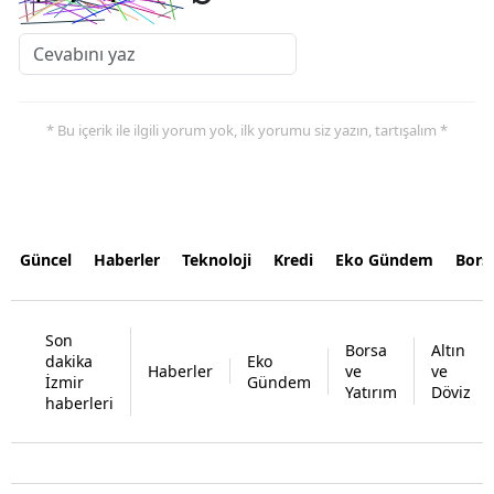
* Bu içerik ile ilgili yorum yok, ilk yorumu siz yazın, tartışalım *
Güncel
Haberler
Teknoloji
Kredi
Eko Gündem
Bors
Son
Borsa
Altın
dakika
Eko
Haberler
ve
ve
İzmir
Gündem
Yatırım
Döviz
haberleri