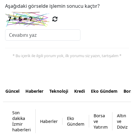
Aşağıdaki görselde işlemin sonucu kaçtır?
* Bu içerik ile ilgili yorum yok, ilk yorumu siz yazın, tartışalım *
Güncel
Haberler
Teknoloji
Kredi
Eko Gündem
Bors
Son
Borsa
Altın
dakika
Eko
Haberler
ve
ve
İzmir
Gündem
Yatırım
Döviz
haberleri