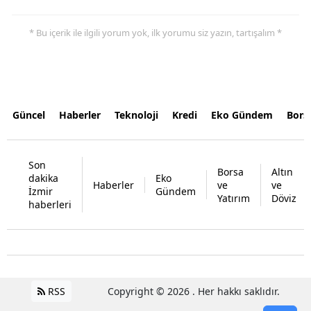
* Bu içerik ile ilgili yorum yok, ilk yorumu siz yazın, tartışalım *
Güncel
Haberler
Teknoloji
Kredi
Eko Gündem
Bors
Son
Borsa
Altın
dakika
Eko
Haberler
ve
ve
İzmir
Gündem
Yatırım
Döviz
haberleri
RSS
Copyright © 2026 . Her hakkı saklıdır.