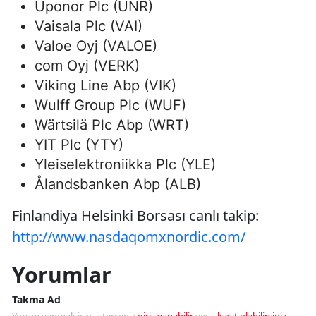
Uponor Plc (UNR)
Vaisala Plc (VAI)
Valoe Oyj (VALOE)
com Oyj (VERK)
Viking Line Abp (VIK)
Wulff Group Plc (WUF)
Wärtsilä Plc Abp (WRT)
YIT Plc (YTY)
Yleiselektroniikka Plc (YLE)
Ålandsbanken Abp (ALB)
Finlandiya Helsinki Borsası canlı takip:
http://www.nasdaqomxnordic.com/
Yorumlar
Takma Ad