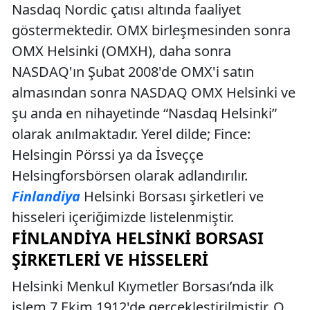
Nasdaq Nordic çatısı altında faaliyet
göstermektedir. OMX birleşmesinden sonra
OMX Helsinki (OMXH), daha sonra
NASDAQ'ın Şubat 2008'de OMX'i satın
almasından sonra NASDAQ OMX Helsinki ve
şu anda en nihayetinde “Nasdaq Helsinki”
olarak anılmaktadır. Yerel dilde; Fince:
Helsingin Pörssi ya da İsveççe
Helsingforsbörsen olarak adlandırılır.
Finlandiya
Helsinki Borsası şirketleri ve
hisseleri içeriğimizde listelenmiştir.
FINLANDIYA HELSINKI BORSASI
ŞIRKETLERI VE HISSELERI
Helsinki Menkul Kıymetler Borsası’nda ilk
işlem 7 Ekim 1912'de gerçekleştirilmiştir. O