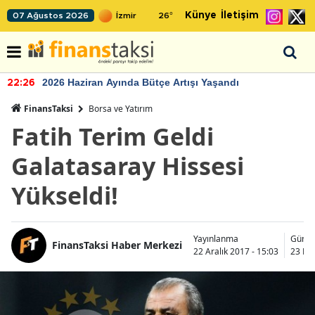
Künye
İletişim
07 Ağustos 2026
26
°
2026 Haziran Ayında Bütçe Artışı Yaşandı
22:26
FinansTaksi
Borsa ve Yatırım
Fatih Terim Geldi
Galatasaray Hissesi
Yükseldi!
Yayınlanma
Günce
FinansTaksi Haber Merkezi
22 Aralık 2017 - 15:03
23 Ka