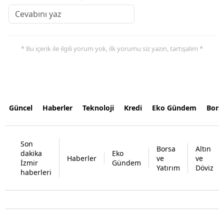
* Bu içerik ile ilgili yorum yok, ilk yorumu siz yazın, tartışalım *
Güncel
Haberler
Teknoloji
Kredi
Eko Gündem
Bors
Son
Borsa
Altın
dakika
Eko
Haberler
ve
ve
İzmir
Gündem
Yatırım
Döviz
haberleri