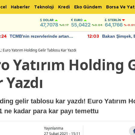
cel
Haberler
Teknoloji
Kredi
Eko Gündem
Borsa Ve Yat
DOLAR
EURO
STERLIN
47,7078
55,0422
64,1766
%0.17
%0.04
%-0.01
TCMB'nin rezervlerinde artan
Bakan Şimşek, 
:24
12:03
momentum devam ediyor
için umut verici
bulundu
 Euro Yatırım Holding Gelir Tablosu Kar Yazdı
o Yatırım Holding G
r Yazdı
ing gelir tablosu kar yazdı! Euro Yatırım H
1 ne kadar para kar payı temettu
Yayınlanma
27 Şubat 2021 - 15:11