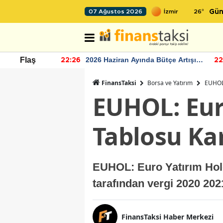
26
°
07 Ağustos 2026
Gün
r seviyesinin
2026 Haziran Ayında Bütçe Artışı
Flaş
22:26
22
Yaşandı
FinansTaksi
Borsa ve Yatırım
EUHOL:
EUHOL: Eur
Tablosu Ka
EUHOL: Euro Yatırım Hold
tarafından vergi 2020 202
FinansTaksi Haber Merkezi