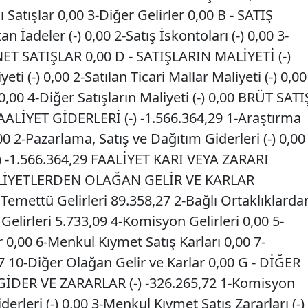
şı Satışlar 0,00 3-Diğer Gelirler 0,00 B - SATIŞ
n İadeler (-) 0,00 2-Satış İskontoları (-) 0,00 3-
- NET SATIŞLAR 0,00 D - SATIŞLARIN MALİYETİ (-)
ti (-) 0,00 2-Satılan Ticari Mallar Maliyeti (-) 0,00
 0,00 4-Diğer Satışların Maliyeti (-) 0,00 BRÜT SATI
AALİYET GİDERLERİ (-) -1.566.364,29 1-Araştırma
,00 2-Pazarlama, Satış ve Dağıtım Giderleri (-) 0,00
-) -1.566.364,29 FAALİYET KARI VEYA ZARARI
AALİYETLERDEN OLAĞAN GELİR VE KARLAR
 Temettü Gelirleri 89.358,27 2-Bağlı Ortaklıklarda
 Gelirleri 5.733,09 4-Komisyon Gelirleri 0,00 5-
0,00 6-Menkul Kıymet Satış Karları 0,00 7-
7 10-Diğer Olağan Gelir ve Karlar 0,00 G - DİĞER
DER VE ZARARLAR (-) -326.265,72 1-Komisyon
Giderleri (-) 0,00 3-Menkul Kıymet Satış Zararları (-)