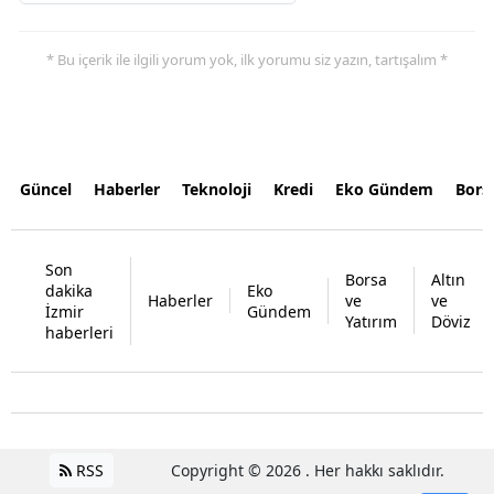
* Bu içerik ile ilgili yorum yok, ilk yorumu siz yazın, tartışalım *
Güncel
Haberler
Teknoloji
Kredi
Eko Gündem
Bors
Son
Borsa
Altın
dakika
Eko
Haberler
ve
ve
İzmir
Gündem
Yatırım
Döviz
haberleri
RSS
Copyright © 2026 . Her hakkı saklıdır.