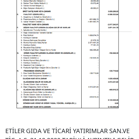
ETİLER GIDA VE TİCARİ YATIRIMLAR SAN.VE