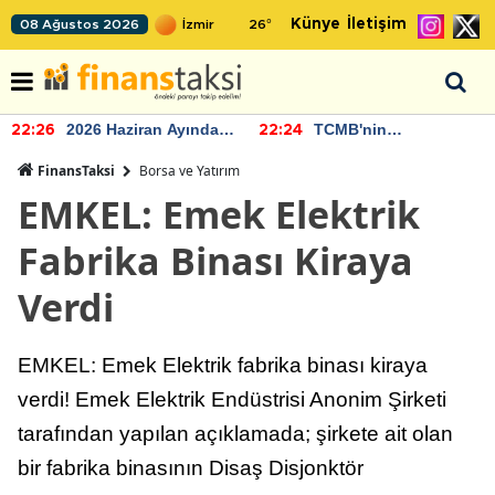
Künye
İletişim
08 Ağustos 2026
26
°
2026 Haziran Ayında
TCMB'nin
22:26
22:24
Bütçe Artışı Yaşandı
rezervlerinde artan
momentum devam
FinansTaksi
Borsa ve Yatırım
ediyor
EMKEL: Emek Elektrik
Fabrika Binası Kiraya
Verdi
EMKEL: Emek Elektrik fabrika binası kiraya
verdi! Emek Elektrik Endüstrisi Anonim Şirketi
tarafından yapılan açıklamada; şirkete ait olan
bir fabrika binasının Disaş Disjonktör