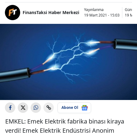
Yayınlanma
Günce
FinansTaksi Haber Merkezi
19 Mart 2021 - 15:03
19 Mar
Abone Ol
EMKEL: Emek Elektrik fabrika binası kiraya
verdi! Emek Elektrik Endüstrisi Anonim