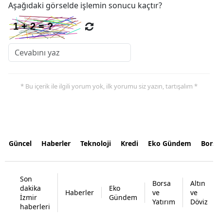
Aşağıdaki görselde işlemin sonucu kaçtır?
* Bu içerik ile ilgili yorum yok, ilk yorumu siz yazın, tartışalım *
Güncel
Haberler
Teknoloji
Kredi
Eko Gündem
Bors
Son
Borsa
Altın
dakika
Eko
Haberler
ve
ve
İzmir
Gündem
Yatırım
Döviz
haberleri