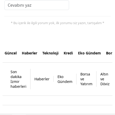
* Bu içerik ile ilgili yorum yok, ilk yorumu siz yazın, tartışalım *
Güncel
Haberler
Teknoloji
Kredi
Eko Gündem
Bors
Son
Borsa
Altın
dakika
Eko
Haberler
ve
ve
İzmir
Gündem
Yatırım
Döviz
haberleri