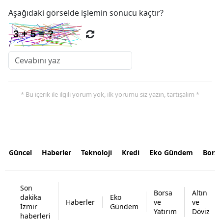
Aşağıdaki görselde işlemin sonucu kaçtır?
* Bu içerik ile ilgili yorum yok, ilk yorumu siz yazın, tartışalım *
Güncel
Haberler
Teknoloji
Kredi
Eko Gündem
Bors
Son
Borsa
Altın
dakika
Eko
Haberler
ve
ve
İzmir
Gündem
Yatırım
Döviz
haberleri