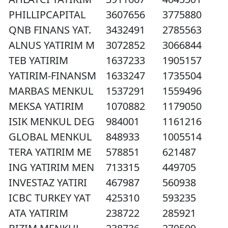
PHILLIPCAPITAL
3607656
3775880
QNB FINANS YAT.
3432491
2785563
ALNUS YATIRIM M
3072852
3066844
TEB YATIRIM
1637233
1905157
YATIRIM-FINANSM
1633247
1735504
MARBAS MENKUL
1537291
1559496
MEKSA YATIRIM
1070882
1179050
ISIK MENKUL DEG
984001
1161216
GLOBAL MENKUL
848933
1005514
TERA YATIRIM ME
578851
621487
ING YATIRIM MEN
713315
449705
INVESTAZ YATIRI
467987
560938
ICBC TURKEY YAT
425310
593235
ATA YATIRIM
238722
285921