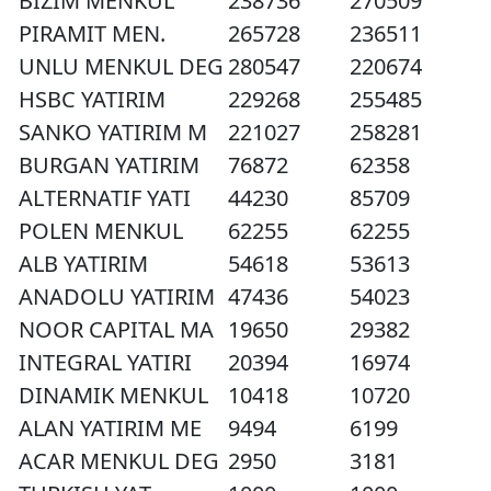
BIZIM MENKUL
238736
270509
PIRAMIT MEN.
265728
236511
UNLU MENKUL DEG
280547
220674
HSBC YATIRIM
229268
255485
SANKO YATIRIM M
221027
258281
BURGAN YATIRIM
76872
62358
ALTERNATIF YATI
44230
85709
POLEN MENKUL
62255
62255
ALB YATIRIM
54618
53613
ANADOLU YATIRIM
47436
54023
NOOR CAPITAL MA
19650
29382
INTEGRAL YATIRI
20394
16974
DINAMIK MENKUL
10418
10720
ALAN YATIRIM ME
9494
6199
ACAR MENKUL DEG
2950
3181