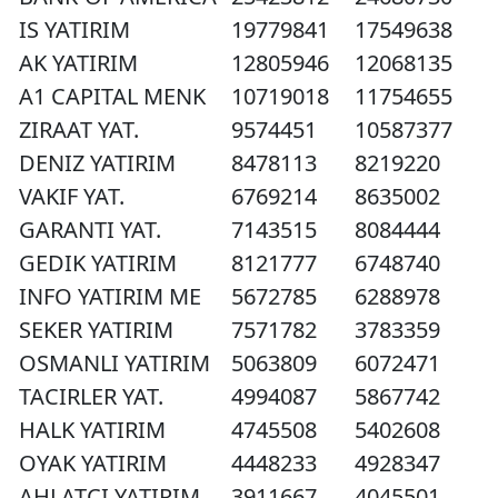
IS YATIRIM
19779841
17549638
AK YATIRIM
12805946
12068135
A1 CAPITAL MENK
10719018
11754655
ZIRAAT YAT.
9574451
10587377
DENIZ YATIRIM
8478113
8219220
VAKIF YAT.
6769214
8635002
GARANTI YAT.
7143515
8084444
GEDIK YATIRIM
8121777
6748740
INFO YATIRIM ME
5672785
6288978
SEKER YATIRIM
7571782
3783359
OSMANLI YATIRIM
5063809
6072471
TACIRLER YAT.
4994087
5867742
HALK YATIRIM
4745508
5402608
OYAK YATIRIM
4448233
4928347
AHLATCI YATIRIM
3911667
4045501