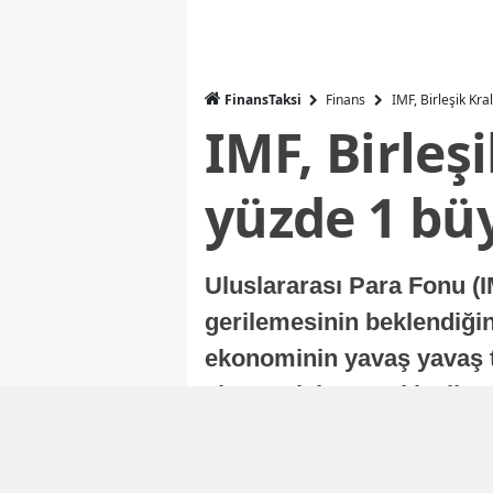
FinansTaksi
Finans
IMF, Birleşik Kr
IMF, Birleş
yüzde 1 bü
Uluslararası Para Fonu (I
gerilemesinin beklendiğini
ekonominin yavaş yavaş t
ekonomisi, sonraki yıllard
Nur Duman