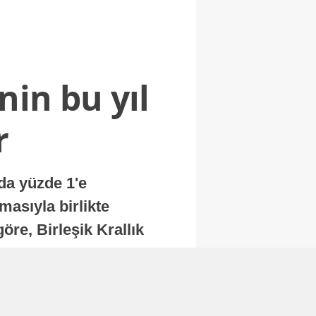
nin bu yıl
r
nda yüzde 1'e
masıyla birlikte
re, Birleşik Krallık
.
Abone Ol