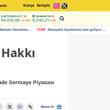
Künye
İletişim
ırım
BITCOIN
(USDT)
GRAM ALTIN
64.614,98
6.540,21
%0.934
0,68
Batman Havalimanı
Akaryakıt fiyatlarına zam geliyor:
11:56
 açıklamalarda
Yeni tarih açıklandı
 Hakkı
hinde Sermaye Piyasası
Abone Ol