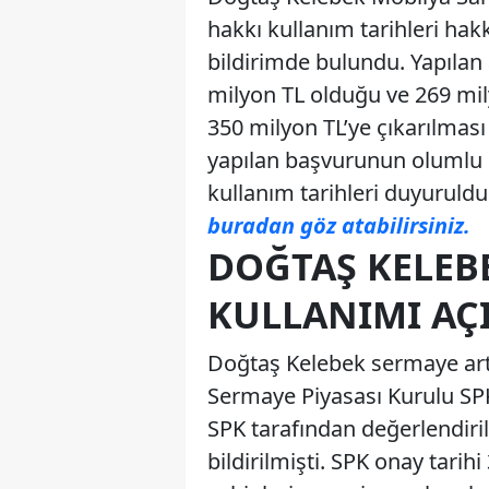
hakkı kullanım tarihleri h
bildirimde bulundu. Yapılan 
milyon TL olduğu ve 269 mil
350 milyon TL’ye çıkarılmas
yapılan başvurunun olumlu s
kullanım tarihleri duyuruldu
buradan göz atabilirsiniz.
DOĞTAŞ KELEBE
KULLANIMI AÇ
Doğtaş Kelebek sermaye artır
Sermaye Piyasası Kurulu SP
SPK tarafından değerlendiri
bildirilmişti. SPK onay tari