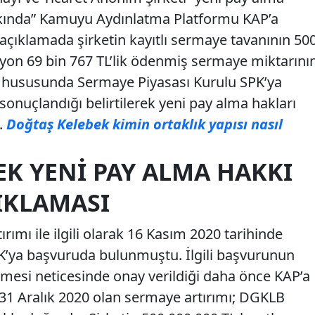
akkında” Kamuyu Aydınlatma Platformu KAP’a
açıklamada şirketin kayıtlı sermaye tavanının 50
yon 69 bin 767 TL’lik ödenmiş sermaye miktarını
ı hususunda Sermaye Piyasası Kurulu SPK’ya
onuçlandığı belirtilerek yeni pay alma hakları
.
Doğtaş Kelebek kimin ortaklık yapısı nasıl
K YENI PAY ALMA HAKKI
IKLAMASI
ımı ile ilgili olarak 16 Kasım 2020 tarihinde
K’ya başvuruda bulunmuştu. İlgili başvurunun
lmesi neticesinde onay verildiği daha önce KAP’a
hi 31 Aralık 2020 olan sermaye artırımı; DGKLB