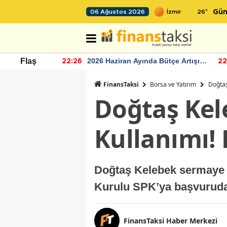
26
°
06 Ağustos 2026
Gün
r seviyesinin
2026 Haziran Ayında Bütçe Artışı
Flaş
22:26
22
Yaşandı
FinansTaksi
Borsa ve Yatırım
Doğtaş
Doğtaş Kel
Kullanımı!
Doğtaş Kelebek sermaye ar
Kurulu SPK’ya başvurud
FinansTaksi Haber Merkezi