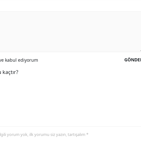
GÖNDE
e kabul ediyorum
 kaçtır?
 ilgili yorum yok, ilk yorumu siz yazın, tartışalım *