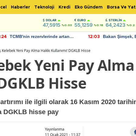
cel
Haberler
Teknoloji
Kredi
Eko Gündem
Borsa Ve Yat
DOLAR
EURO
STERLIN
47,5915
55,1259
64,2423
%0.03
%0.18
%0.2
TCMB'nin rezervlerinde artan
Bakan Şimşek, 
:24
12:03
momentum devam ediyor
için umut verici
bulundu
 Kelebek Yeni Pay Alma Hakkı Kullanımı! DGKLB Hisse
ebek Yeni Pay Alma
 DGKLB Hisse
tırımı ile ilgili olarak 16 Kasım 2020 tari
a DGKLB hisse pay
Yayınlanma
11 Ocak 2021 - 11:37