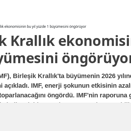
allık ekonomisinin bu yıl yüzde 1 büyümesini öngörüyor
ik Krallık ekonomisi
yümesini öngörüyo
MF), Birleşik Krallık'ta büyümenin 2026 yılı
 açıkladı. IMF, enerji şokunun etkisinin azal
oparlanacağını öngördü. IMF'nin raporuna gö
a istikrarlı bir toparlanma süreci yaşayabilir
Yayınlanma
16 Temmuz 2026 - 22:37