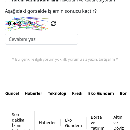
Aşağıdaki görselde işlemin sonucu kaçtır?
* Bu içerik ile ilgili yorum yok, ilk yorumu siz yazın, tartışalım *
Güncel
Haberler
Teknoloji
Kredi
Eko Gündem
Bors
Son
Borsa
Altın
dakika
Eko
Haberler
ve
ve
İzmir
Gündem
Yatırım
Döviz