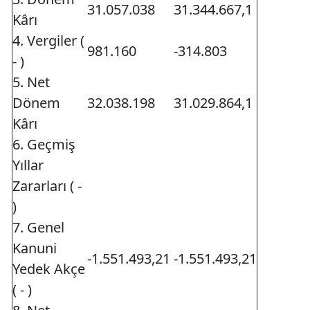
31.057.038
31.344.667,1
Kârı
4. Vergiler (
981.160
-314.803
- )
5. Net
Dönem
32.038.198
31.029.864,1
Kârı
6. Geçmiş
Yıllar
Zararları ( -
)
7. Genel
Kanuni
-1.551.493,21
-1.551.493,21
Yedek Akçe
( - )