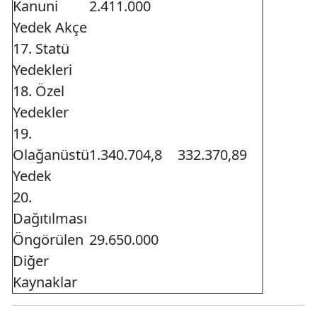
Kanuni
2.411.000
Yedek Akçe
17. Statü
Yedekleri
18. Özel
Yedekler
19.
Olağanüstü
1.340.704,8
332.370,89
Yedek
20.
Dağıtılması
Öngörülen
29.650.000
Diğer
Kaynaklar