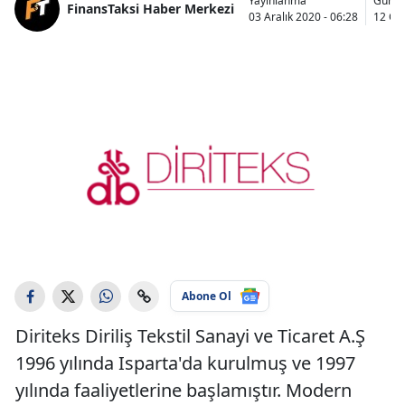
Yayınlanma
Günce
FinansTaksi Haber Merkezi
03 Aralık 2020 - 06:28
12 Oc
Abone Ol
Diriteks Diriliş Tekstil Sanayi ve Ticaret A.Ş
1996 yılında Isparta'da kurulmuş ve 1997
yılında faaliyetlerine başlamıştır. Modern