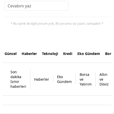
* Bu içerik ile ilgili yorum yok, ilk yorumu siz yazın, tartışalım *
Güncel
Haberler
Teknoloji
Kredi
Eko Gündem
Bors
Son
Borsa
Altın
dakika
Eko
Haberler
ve
ve
İzmir
Gündem
Yatırım
Döviz
haberleri