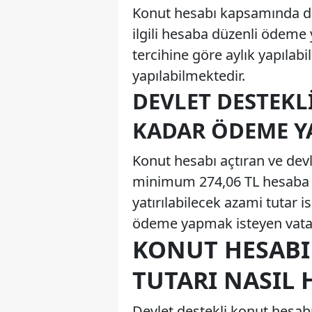
Konut hesabı kapsamında dev
ilgili hesaba düzenli ödem
tercihine göre aylık yapılabil
yapılabilmektedir.
DEVLET DESTEKL
KADAR ÖDEME Y
Konut hesabı açtıran ve dev
minimum 274,06 TL hesaba 
yatırılabilecek azami tutar i
ödeme yapmak isteyen vatanda
KONUT HESABI
TUTARI NASIL 
Devlet destekli konut hesab