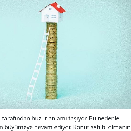
ı tarafından huzur anlamı taşıyor. Bu nedenle
n büyümeye devam ediyor. Konut sahibi olmanın