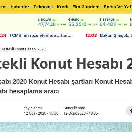
cel
Haberler
Teknoloji
Kredi
Eko Gündem
Borsa Ve Yat
DOLAR
EURO
STERLIN
47,7436
55,2510
64,4811
%0.18
%0.32
%0.38
TCMB'nin rezervlerinde artan
Bakan Şimşek, 
:24
12:03
momentum devam ediyor
için umut verici
bulundu
 Destekli Konut Hesabı 2020
tekli Konut Hesabı 
abı 2020 Konut Hesabı şartları Konut Hesabı
sabı hesaplama aracı
Yayınlanma
Güncellenme
12 Ocak 2020 - 15:30
12 Ocak 2020 - 18:35