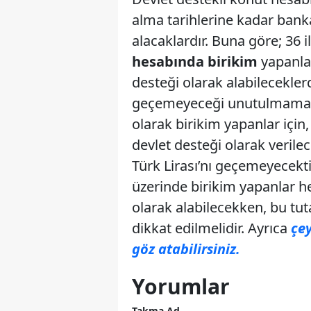
alma tarihlerine kadar banka
alacaklardır. Buna göre; 36 
hesabında birikim
yapanlar
desteği olarak alabileceklerd
geçemeyeceği unutulmamalıdır
olarak birikim yapanlar için
devlet desteği olarak verile
Türk Lirası’nı geçemeyecekti
üzerinde birikim yapanlar he
olarak alabilecekken, bu tut
dikkat edilmelidir. Ayrıca
çe
göz atabilirsiniz.
Yorumlar
Takma Ad