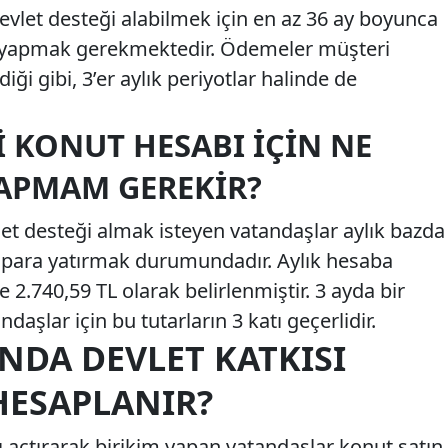
let desteği alabilmek için en az 36 ay boyunca
e yapmak gerekmektedir. Ödemeler müşteri
diği gibi, 3’er aylık periyotlar halinde de
I KONUT HESABI İÇIN NE
APMAM GEREKIR?
let desteği almak isteyen vatandaşlar aylık bazda
para yatırmak durumundadır. Aylık hesaba
se 2.740,59 TL olarak belirlenmiştir. 3 ayda bir
şlar için bu tutarların 3 katı geçerlidir.
NDA DEVLET KATKISI
HESAPLANIR?
ı açtırarak birikim yapan vatandaşlar konut satın