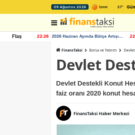
27
°
09 Ağustos 2026
Gün
r seviyesinin
2026 Haziran Ayında Bütçe Artışı
Flaş
22:26
22
Yaşandı
FinansTaksi
Borsa ve Yatırım
Devlet
Devlet Des
Devlet Destekli Konut Hes
faiz oranı 2020 konut he
FinansTaksi Haber Merkezi