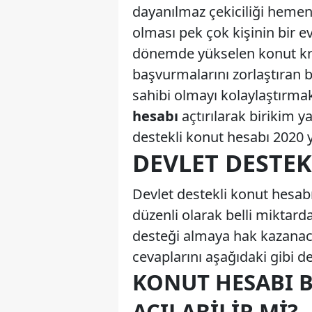
dayanılmaz çekiciliği hemen 
olması pek çok kişinin bir ev
dönemde yükselen konut kred
başvurmalarını zorlaştıran b
sahibi olmayı kolaylaştırmak
hesabı
açtırılarak birikim y
destekli konut hesabı 2020 yı
DEVLET DESTEK
Devlet destekli konut hesabı
düzenli olarak belli mikta
desteği almaya hak kazanac
cevaplarını aşağıdaki gibi der
KONUT HESABI 
AÇILABILIR MI?