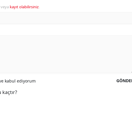
veya
kayıt olabilirsiniz
.
GÖNDE
e kabul ediyorum
 kaçtır?