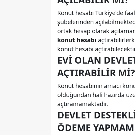
Konut hesabı Türkiye’de faal
şubelerinden açılabilmektedi
ortak hesap olarak açılamam
konut hesabı
açtırabilirler
konut hesabı açtırabilecektir
EVI OLAN DEVLE
AÇTIRABILIR MI?
Konut hesabının amacı konu
olduğundan hali hazırda üze
açtıramamaktadır.
DEVLET DESTEKL
ÖDEME YAPMAM 