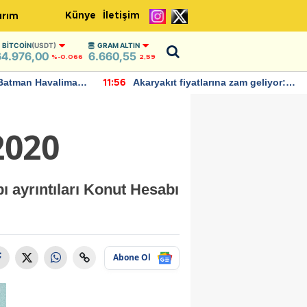
Künye
İletişim
ırım
BITCOIN
(USDT)
GRAM ALTIN
64.976,00
6.660,55
%-0.066
2,59
Batman Havalimanı
Akaryakıt fiyatlarına zam geliyor:
11:56
 açıklamalarda
Yeni tarih açıklandı
2020
 ayrıntıları Konut Hesabı
Abone Ol