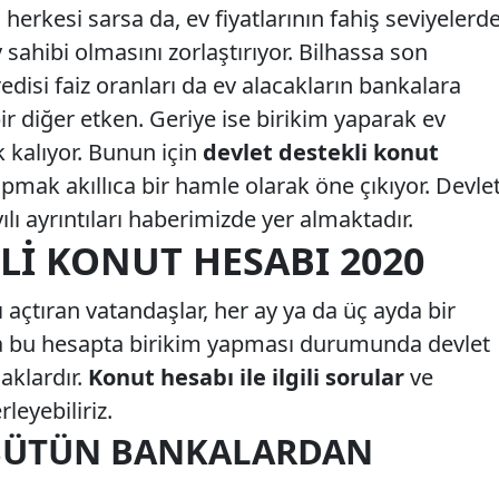
herkesi sarsa da, ev fiyatlarının fahiş seviyelerd
 sahibi olmasını zorlaştırıyor. Bilhassa son
isi faiz oranları da ev alacakların bankalara
ir diğer etken. Geriye ise birikim yaparak ev
 kalıyor. Bunun için
devlet destekli konut
apmak akıllıca bir hamle olarak öne çıkıyor. Devle
lı ayrıntıları haberimizde yer almaktadır.
LI KONUT HESABI 2020
 açtıran vatandaşlar, her ay ya da üç ayda bir
rda bu hesapta birikim yapması durumunda devlet
aklardır.
Konut hesabı ile ilgili sorular
ve
leyebiliriz.
BÜTÜN BANKALARDAN