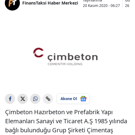
Yayınlanma
Günc
FinansTaksi Haber Merkezi
20 Kasım 2020 - 06:27
26 Ka
Abone Ol
Çimbeton Hazırbeton ve Prefabrik Yapı
Elemanları Sanayi ve Ticaret A.Ş 1985 yılında
bağlı bulunduğu Grup Şirketi Çimentaş