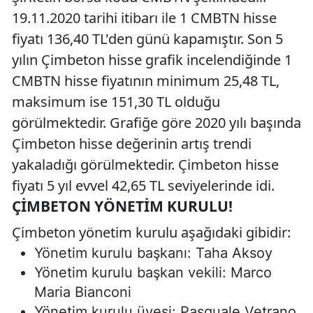
19.11.2020 tarihi itibarı ile 1 CMBTN hisse
fiyatı 136,40 TL'den günü kapamıştır. Son 5
yılın Çimbeton hisse grafik incelendiğinde 1
CMBTN hisse fiyatının minimum 25,48 TL,
maksimum ise 151,30 TL olduğu
görülmektedir. Grafiğe göre 2020 yılı başında
Çimbeton hisse değerinin artış trendi
yakaladığı görülmektedir. Çimbeton hisse
fiyatı 5 yıl evvel 42,65 TL seviyelerinde idi.
ÇIMBETON YÖNETIM KURULU!
Çimbeton yönetim kurulu aşağıdaki gibidir:
Yönetim kurulu başkanı: Taha Aksoy
Yönetim kurulu başkan vekili: Marco
Maria Bianconi
Yönetim kurulu üyesi: Pasquale Vetrano