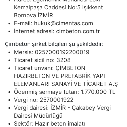
Kemalpaşa Caddesi No:5 Işıkkent
Bornova İZMİR
E-mail:
hukuk@cimentas.com
İnternet adresi: cimbeton.com.tr
Çimbeton şirket bilgileri şu şekildedir:
Mersis: 0257000192200019
Ticaret sicil no: 3208
Ticaret unvanı: ÇİMBETON
HAZIRBETON VE PREFABRİK YAPI
ELEMANLARI SANAYİ VE TİCARET A.Ş
Ödenmiş sermaye tutarı: 1.770.000 TL
Vergi no: 2570001922
Vergi dairesi: İZMİR - Çakabey Vergi
Dairesi Müdürlüğü
Sektör: Hazır beton imalatı